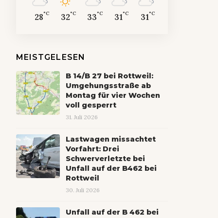
°C
°C
°C
°C
°C
28
32
33
31
31
MEISTGELESEN
B 14/B 27 bei Rottweil:
Umgehungsstraße ab
Montag für vier Wochen
voll gesperrt
31. Juli 2026
Lastwagen missachtet
Vorfahrt: Drei
Schwerverletzte bei
Unfall auf der B462 bei
Rottweil
30. Juli 2026
Unfall auf der B 462 bei