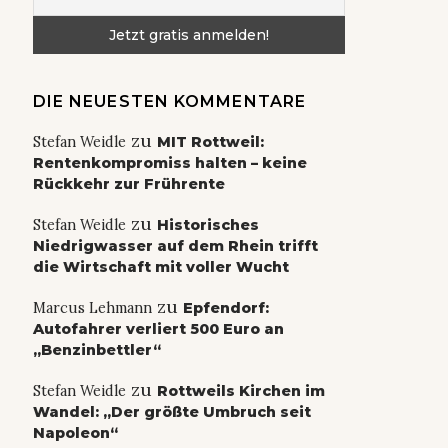
DIE NEUESTEN KOMMENTARE
zu
Stefan Weidle
MIT Rottweil:
Rentenkompromiss halten – keine
Rückkehr zur Frührente
zu
Stefan Weidle
Historisches
Niedrigwasser auf dem Rhein trifft
die Wirtschaft mit voller Wucht
zu
Marcus Lehmann
Epfendorf:
Autofahrer verliert 500 Euro an
„Benzinbettler“
zu
Stefan Weidle
Rottweils Kirchen im
Wandel: „Der größte Umbruch seit
Napoleon“