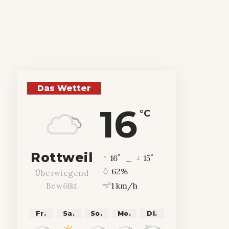
Das Wetter
16
°C
Rottweil
°
°
16
_
15
62%
Überwiegend
1 km/h
Bewölkt
Fr.
Sa.
So.
Mo.
Di.