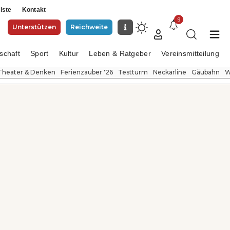
iste
Kontakt
9
Unterstützen
Reichweite
schaft
Sport
Kultur
Leben & Ratgeber
Vereinsmitteilung
Theater & Denken
Ferienzauber '26
Testturm
Neckarline
Gäubahn
W