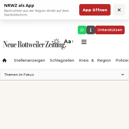
NRWZ als App
×
App öffnen
Nachrichten aus der Region direkt auf dem
Startbildschirm.
Unterstützen
Aa
Stellenanzeigen
Schlagzeilen
Kreis & Region
Polizei
Themen im Fokus
Landesgartenschau 2028
Zimmertheater Rottweil
Science Center
Ferienzauber '26
Testturm
Neckarline
Gäubahn