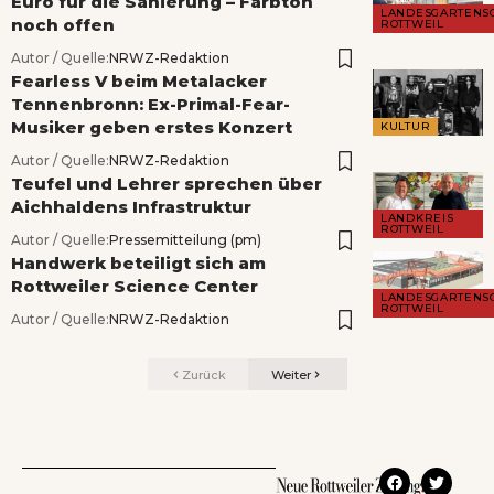
Euro für die Sanierung – Farbton
LANDESGARTENS
noch offen
ROTTWEIL
Autor / Quelle:
NRWZ-Redaktion
Fearless V beim Metalacker
Tennenbronn: Ex-Primal-Fear-
Musiker geben erstes Konzert
KULTUR
Autor / Quelle:
NRWZ-Redaktion
Teufel und Lehrer sprechen über
Aichhaldens Infrastruktur
LANDKREIS
ROTTWEIL
Autor / Quelle:
Pressemitteilung (pm)
Handwerk beteiligt sich am
Rottweiler Science Center
LANDESGARTENS
ROTTWEIL
Autor / Quelle:
NRWZ-Redaktion
Zurück
Weiter