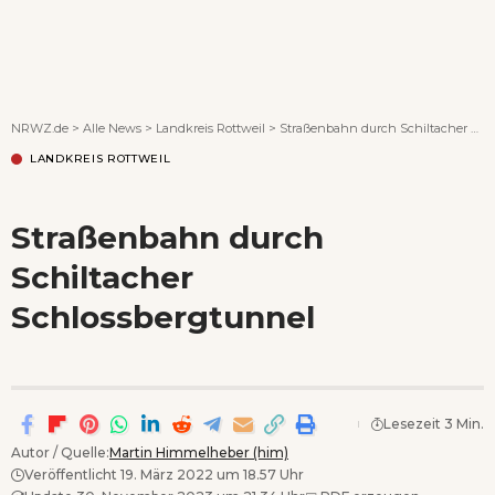
Wenn Orte erzählen ...
NRWZ.de
>
Alle News
>
Landkreis Rottweil
>
Straßenbahn durch Schiltacher Schlossbergtunnel
LANDKREIS ROTTWEIL
Straßenbahn durch
Schiltacher
Schlossbergtunnel
Lesezeit 3 Min.
Autor / Quelle:
Martin Himmelheber (him)
Veröffentlicht 19. März 2022 um 18.57 Uhr