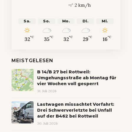
2 km/h
Sa.
So.
Mo.
Di.
Mi.
°C
°C
°C
°C
°C
32
35
32
29
16
MEISTGELESEN
B 14/B 27 bei Rottweil:
Umgehungsstraße ab Montag für
vier Wochen voll gesperrt
31. Juli 2026
Lastwagen missachtet Vorfahrt:
Drei Schwerverletzte bei Unfall
auf der B462 bei Rottweil
30. Juli 2026