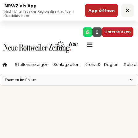
NRWZ als App
×
App öffnen
Nachrichten aus der Region direkt auf dem
Startbildschirm.
Unterstützen
Aa
Stellenanzeigen
Schlagzeilen
Kreis & Region
Polizei
Themen im Fokus
Landesgartenschau 2028
Zimmertheater Rottweil
Science Center
Ferienzauber '26
Testturm
Neckarline
Gäubahn