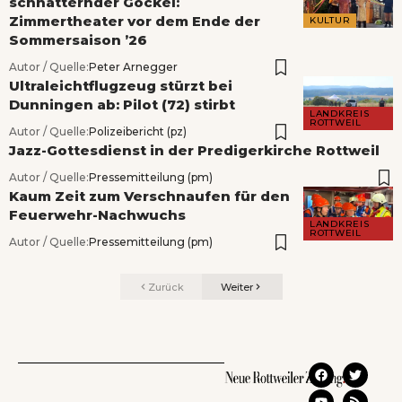
schnatternder Gockel:
Zimmertheater vor dem Ende der
KULTUR
Sommersaison ’26
Autor / Quelle:
Peter Arnegger
Ultraleichtflugzeug stürzt bei
Dunningen ab: Pilot (72) stirbt
LANDKREIS
ROTTWEIL
Autor / Quelle:
Polizeibericht (pz)
Jazz-Gottesdienst in der Predigerkirche Rottweil
Autor / Quelle:
Pressemitteilung (pm)
Kaum Zeit zum Verschnaufen für den
Feuerwehr-Nachwuchs
LANDKREIS
ROTTWEIL
Autor / Quelle:
Pressemitteilung (pm)
Zurück
Weiter