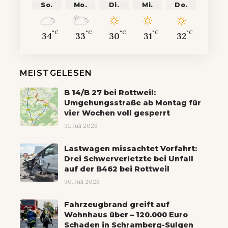
So.
Mo.
Di.
Mi.
Do.
°C
°C
°C
°C
°C
34
33
30
31
32
MEISTGELESEN
B 14/B 27 bei Rottweil:
Umgehungsstraße ab Montag für
vier Wochen voll gesperrt
31. Juli 2026
Lastwagen missachtet Vorfahrt:
Drei Schwerverletzte bei Unfall
auf der B462 bei Rottweil
30. Juli 2026
Fahrzeugbrand greift auf
Wohnhaus über – 120.000 Euro
Schaden in Schramberg-Sulgen