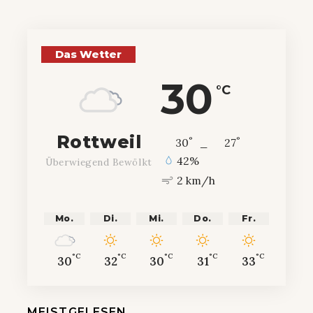
Das Wetter
30
°C
Rottweil
°
°
30
_
27
42%
Überwiegend Bewölkt
2 km/h
Mo.
Di.
Mi.
Do.
Fr.
°C
°C
°C
°C
°C
30
32
30
31
33
MEISTGELESEN