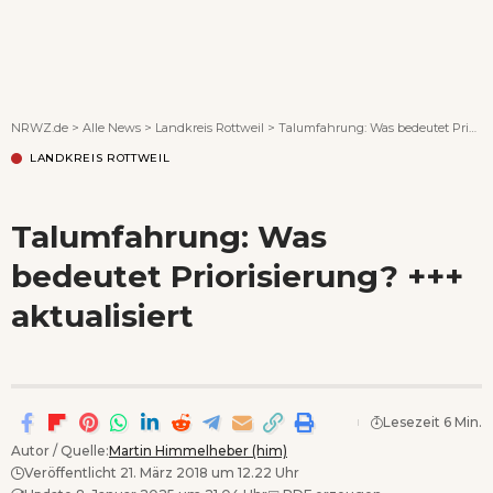
Wenn Orte erzählen ...
NRWZ.de
>
Alle News
>
Landkreis Rottweil
>
Talumfahrung: Was bedeutet Priorisierung? +++ aktualisiert
LANDKREIS ROTTWEIL
Talumfahrung: Was
bedeutet Priorisierung? +++
aktualisiert
Lesezeit 6 Min.
Autor / Quelle:
Martin Himmelheber (him)
Veröffentlicht 21. März 2018 um 12.22 Uhr