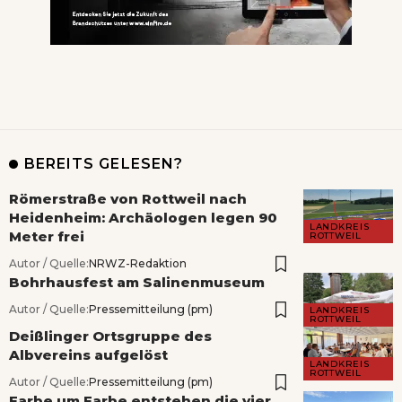
BEREITS GELESEN?
Römerstraße von Rottweil nach
Heidenheim: Archäologen legen 90
LANDKREIS
Meter frei
ROTTWEIL
Autor / Quelle:
NRWZ-Redaktion
Bohrhausfest am Salinenmuseum
Autor / Quelle:
Pressemitteilung (pm)
LANDKREIS
ROTTWEIL
Deißlinger Ortsgruppe des
Albvereins aufgelöst
LANDKREIS
ROTTWEIL
Autor / Quelle:
Pressemitteilung (pm)
Farbe um Farbe entstehen die vier