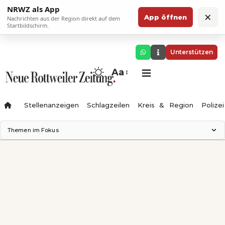
NRWZ als App
×
App öffnen
Nachrichten aus der Region direkt auf dem
Startbildschirm.
Unterstützen
Aa
Stellenanzeigen
Schlagzeilen
Kreis & Region
Polizei
Themen im Fokus
Landesgartenschau 2028
Zimmertheater Rottweil
Science Center
Ferienzauber '26
Testturm
Neckarline
Gäubahn