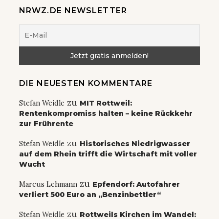
NRWZ.DE NEWSLETTER
DIE NEUESTEN KOMMENTARE
zu
Stefan Weidle
MIT Rottweil:
Rentenkompromiss halten – keine Rückkehr
zur Frührente
zu
Stefan Weidle
Historisches Niedrigwasser
auf dem Rhein trifft die Wirtschaft mit voller
Wucht
zu
Marcus Lehmann
Epfendorf: Autofahrer
verliert 500 Euro an „Benzinbettler“
zu
Stefan Weidle
Rottweils Kirchen im Wandel: