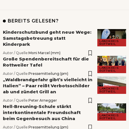
BEREITS GELESEN?
Kinderschutzbund geht neue Wege:
Samstagsbetreuung statt
LANDKREIS
Kinderpark
ROTTWEIL
Autor / Quelle:
Moni Marcel (mm)
Große Spendenbereitschaft für die
Rottweiler Tafel
LANDKREIS
ROTTWEIL
Autor / Quelle:
Pressemitteilung (pm)
„Waldbrandgefahr gibt’s vielleicht in
Italien” – Paar reißt Verbotsschilder
LANDKREIS
ab und zündet Grill an
ROTTWEIL
Autor / Quelle:
Peter Arnegger
Nell-Breuning-Schule stärkt
interkontinentale Freundschaft
LANDKREIS
beim Gegenbesuch aus China
ROTTWEIL
Autor / Quelle:
Pressemitteilung (pm)