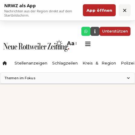
NRWZ als App
×
App öffnen
Nachrichten aus der Region direkt auf dem
Startbildschirm.
Unterstützen
Aa
Stellenanzeigen
Schlagzeilen
Kreis & Region
Polizei
Themen im Fokus
Landesgartenschau 2028
Zimmertheater Rottweil
Science Center
Ferienzauber '26
Testturm
Neckarline
Gäubahn