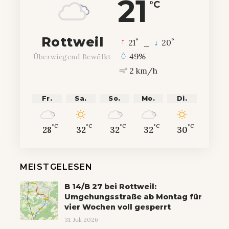
21
°C
Rottweil
°
°
21
_
20
49%
Überwiegend Bewölkt
2 km/h
Fr.
Sa.
So.
Mo.
Di.
°C
°C
°C
°C
°C
28
32
32
32
30
MEISTGELESEN
B 14/B 27 bei Rottweil:
Umgehungsstraße ab Montag für
vier Wochen voll gesperrt
31. Juli 2026