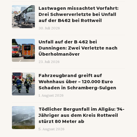
Lastwagen missachtet Vorfahrt:
Drei Schwerverletzte bei Unfall
auf der B462 bei Rottweil
30. Juli 2026
Unfall auf der B 462 bei
Dunningen: Zwei Verletzte nach
Überholmanöver
23. Juli 2026
Fahrzeugbrand greift auf
Wohnhaus über – 120.000 Euro
Schaden in Schramberg-Sulgen
1. August 2026
Tödlicher Bergunfall im Allgäu: 74-
Jähriger aus dem Kreis Rottweil
stürzt 80 Meter ab
5. August 2026