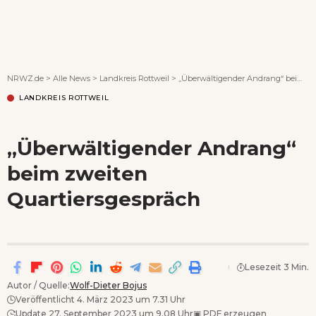
Wenn Orte erzählen ...
NRWZ.de
>
Alle News
>
Landkreis Rottweil
>
„Überwältigender Andrang“ beim zweiten Quartiersgespräch
LANDKREIS ROTTWEIL
„Überwältigender Andrang“
beim zweiten
Quartiersgespräch
Lesezeit 3 Min.
Autor / Quelle:
Wolf-Dieter Bojus
Veröffentlicht 4. März 2023 um 7.31 Uhr
Update 27. September 2023 um 9.08 Uhr
▣
PDF erzeugen