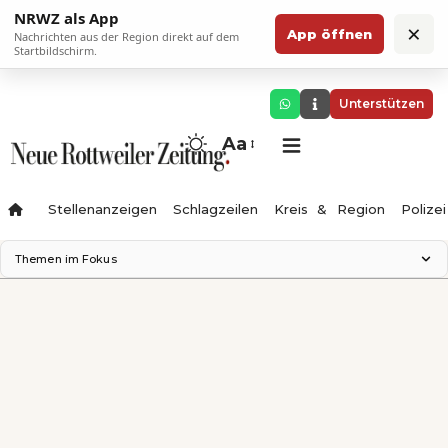
NRWZ als App
×
App öffnen
Nachrichten aus der Region direkt auf dem
Startbildschirm.
Unterstützen
Aa
Stellenanzeigen
Schlagzeilen
Kreis & Region
Polizei
Themen im Fokus
Landesgartenschau 2028
Zimmertheater Rottweil
Science Center
Ferienzauber '26
Testturm
Neckarline
Gäubahn