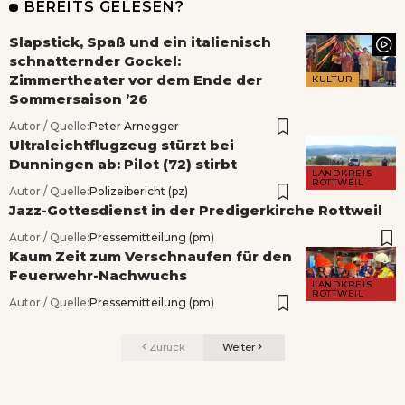
BEREITS GELESEN?
Slapstick, Spaß und ein italienisch
schnatternder Gockel:
Zimmertheater vor dem Ende der
KULTUR
Sommersaison ’26
Autor / Quelle:
Peter Arnegger
Ultraleichtflugzeug stürzt bei
Dunningen ab: Pilot (72) stirbt
LANDKREIS
ROTTWEIL
Autor / Quelle:
Polizeibericht (pz)
Jazz-Gottesdienst in der Predigerkirche Rottweil
Autor / Quelle:
Pressemitteilung (pm)
Kaum Zeit zum Verschnaufen für den
Feuerwehr-Nachwuchs
LANDKREIS
ROTTWEIL
Autor / Quelle:
Pressemitteilung (pm)
Zurück
Weiter