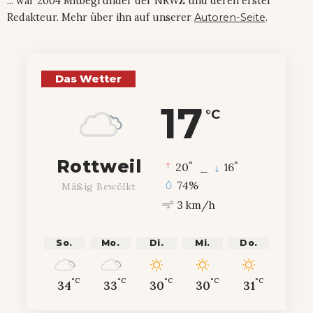
... war 2004 Mitbegründer der NRWZ und deren erster
Redakteur. Mehr über ihn auf unserer
Autoren-Seite
.
Das Wetter
17
°C
Rottweil
°
°
20
_
16
74%
Mäßig Bewölkt
3 km/h
So.
Mo.
Di.
Mi.
Do.
°C
°C
°C
°C
°C
34
33
30
30
31