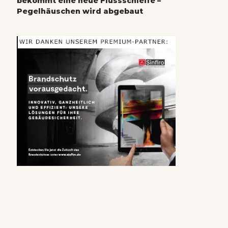
bekommt eine neue Flussschleife –
Pegelhäuschen wird abgebaut