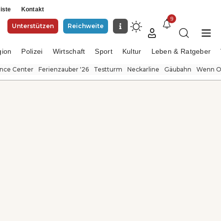
iste
Kontakt
9
Unterstützen
Reichweite
gion
Polizei
Wirtschaft
Sport
Kultur
Leben & Ratgeber
ence Center
Ferienzauber '26
Testturm
Neckarline
Gäubahn
Wenn Or