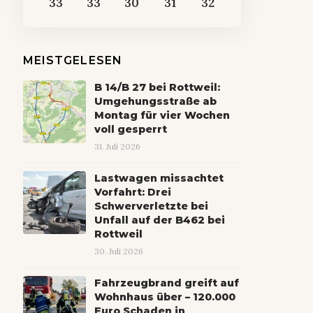
33
33
30
31
32
MEISTGELESEN
B 14/B 27 bei Rottweil:
Umgehungsstraße ab
Montag für vier Wochen
voll gesperrt
31. Juli 2026
Lastwagen missachtet
Vorfahrt: Drei
Schwerverletzte bei
Unfall auf der B462 bei
Rottweil
30. Juli 2026
Fahrzeugbrand greift auf
Wohnhaus über – 120.000
Euro Schaden in