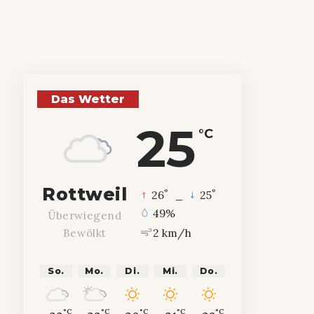
Das Wetter
25
°C
Rottweil
°
°
26
_
25
49%
Überwiegend
2 km/h
Bewölkt
So.
Mo.
Di.
Mi.
Do.
°C
°C
°C
°C
°C