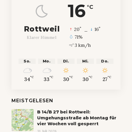
16
°C
Rottweil
°
°
20
_
16
71%
Klarer Himmel
3 km/h
So.
Mo.
Di.
Mi.
Do.
°C
°C
°C
°C
°C
34
33
30
30
27
MEISTGELESEN
B 14/B 27 bei Rottweil:
Umgehungsstraße ab Montag für
vier Wochen voll gesperrt
31. Juli 2026