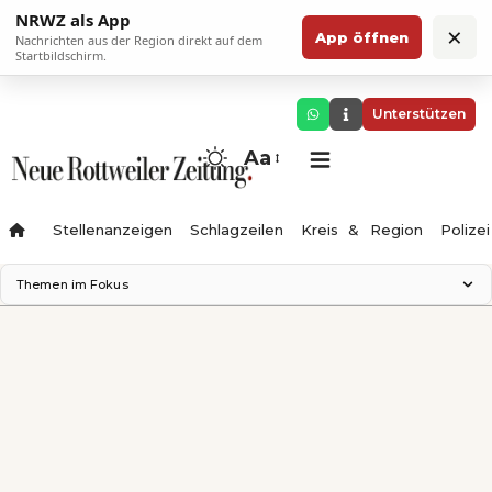
NRWZ als App
×
App öffnen
Nachrichten aus der Region direkt auf dem
Startbildschirm.
Unterstützen
Aa
Stellenanzeigen
Schlagzeilen
Kreis & Region
Polizei
Themen im Fokus
Landesgartenschau 2028
Zimmertheater Rottweil
Science Center
Ferienzauber '26
Testturm
Neckarline
Gäubahn