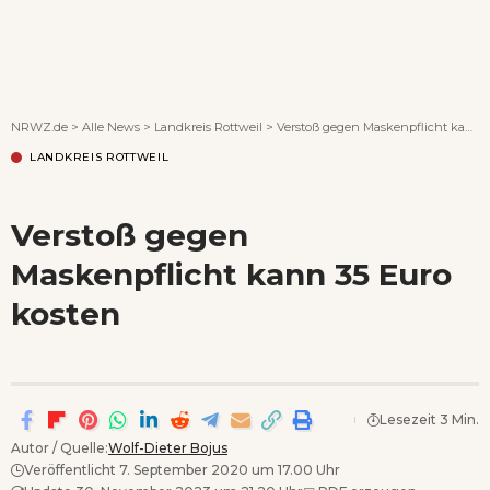
Wenn Orte erzählen ...
NRWZ.de
>
Alle News
>
Landkreis Rottweil
>
Verstoß gegen Maskenpflicht kann 35 Euro kosten
LANDKREIS ROTTWEIL
Verstoß gegen
Maskenpflicht kann 35 Euro
kosten
Lesezeit 3 Min.
Autor / Quelle:
Wolf-Dieter Bojus
Veröffentlicht 7. September 2020 um 17.00 Uhr