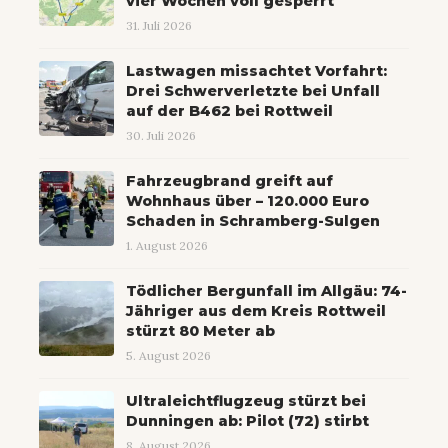
vier Wochen voll gesperrt
31. Juli 2026
Lastwagen missachtet Vorfahrt:
Drei Schwerverletzte bei Unfall
auf der B462 bei Rottweil
30. Juli 2026
Fahrzeugbrand greift auf
Wohnhaus über – 120.000 Euro
Schaden in Schramberg-Sulgen
1. August 2026
Tödlicher Bergunfall im Allgäu: 74-
Jähriger aus dem Kreis Rottweil
stürzt 80 Meter ab
5. August 2026
Ultraleichtflugzeug stürzt bei
Dunningen ab: Pilot (72) stirbt
8. August 2026