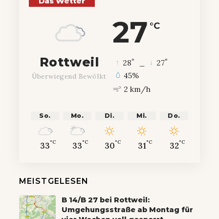
Das Wetter
27
°C
Rottweil
°
°
28
_
27
45%
Überwiegend Bewölkt
2 km/h
So.
Mo.
Di.
Mi.
Do.
°C
°C
°C
°C
°C
33
33
30
31
32
MEISTGELESEN
B 14/B 27 bei Rottweil:
Umgehungsstraße ab Montag für