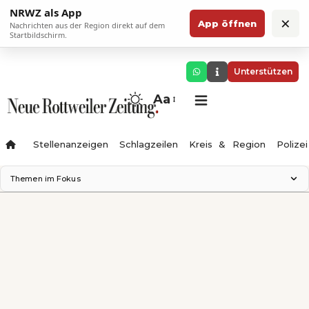
NRWZ als App
×
App öffnen
Nachrichten aus der Region direkt auf dem
Startbildschirm.
Unterstützen
Aa
Stellenanzeigen
Schlagzeilen
Kreis & Region
Polizei
Themen im Fokus
Landesgartenschau 2028
Zimmertheater Rottweil
Science Center
Ferienzauber '26
Testturm
Neckarline
Gäubahn