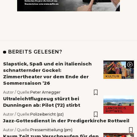
BEREITS GELESEN?
Slapstick, Spaß und ein italienisch
schnatternder Gockel:
Zimmertheater vor dem Ende der
KULTUR
Sommersaison ’26
Autor / Quelle:
Peter Arnegger
Ultraleichtflugzeug stürzt bei
Dunningen ab: Pilot (72) stirbt
LANDKREIS
ROTTWEIL
Autor / Quelle:
Polizeibericht (pz)
Jazz-Gottesdienst in der Predigerkirche Rottweil
Autor / Quelle:
Pressemitteilung (pm)
Kaum Zeit zum Verschnaufen für den