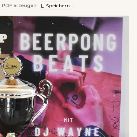
▣
PDF erzeugen