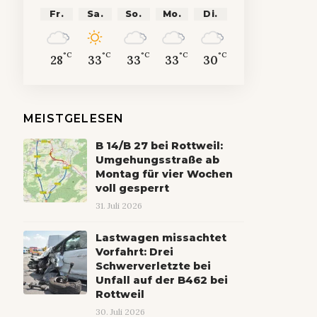
Fr.
Sa.
So.
Mo.
Di.
°C
°C
°C
°C
°C
28
33
33
33
30
MEISTGELESEN
B 14/B 27 bei Rottweil:
Umgehungsstraße ab
Montag für vier Wochen
voll gesperrt
31. Juli 2026
Lastwagen missachtet
Vorfahrt: Drei
Schwerverletzte bei
Unfall auf der B462 bei
Rottweil
30. Juli 2026