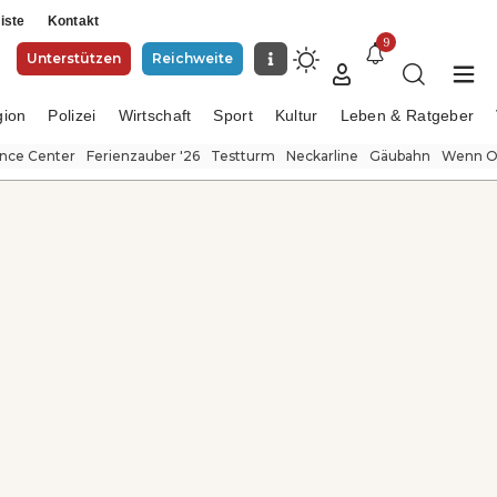
iste
Kontakt
9
Unterstützen
Reichweite
gion
Polizei
Wirtschaft
Sport
Kultur
Leben & Ratgeber
ence Center
Ferienzauber '26
Testturm
Neckarline
Gäubahn
Wenn Or