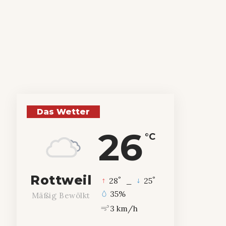
Das Wetter
26
°C
Rottweil
°
°
28
_
25
35%
Mäßig Bewölkt
3 km/h