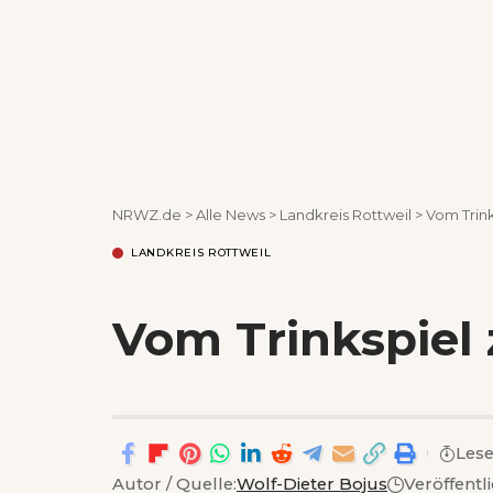
NRWZ.de
>
Alle News
>
Landkreis Rottweil
>
Vom Trin
LANDKREIS ROTTWEIL
Vom Trinkspiel
Lese
Autor / Quelle:
Wolf-Dieter Bojus
Veröffentl