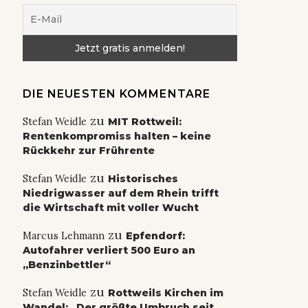
DIE NEUESTEN KOMMENTARE
zu
Stefan Weidle
MIT Rottweil:
Rentenkompromiss halten – keine
Rückkehr zur Frührente
zu
Stefan Weidle
Historisches
Niedrigwasser auf dem Rhein trifft
die Wirtschaft mit voller Wucht
zu
Marcus Lehmann
Epfendorf:
Autofahrer verliert 500 Euro an
„Benzinbettler“
zu
Stefan Weidle
Rottweils Kirchen im
Wandel: „Der größte Umbruch seit