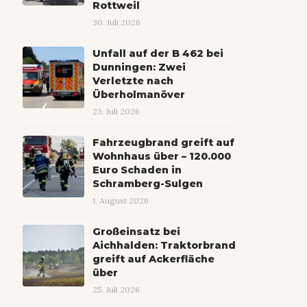
Rottweil
30. Juli 2026
Unfall auf der B 462 bei
Dunningen: Zwei
Verletzte nach
Überholmanöver
23. Juli 2026
Fahrzeugbrand greift auf
Wohnhaus über – 120.000
Euro Schaden in
Schramberg-Sulgen
1. August 2026
Großeinsatz bei
Aichhalden: Traktorbrand
greift auf Ackerfläche
über
25. Juli 2026