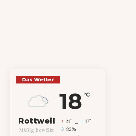
Das Wetter
18
°C
Rottweil
°
°
21
_
17
82%
Mäßig Bewölkt