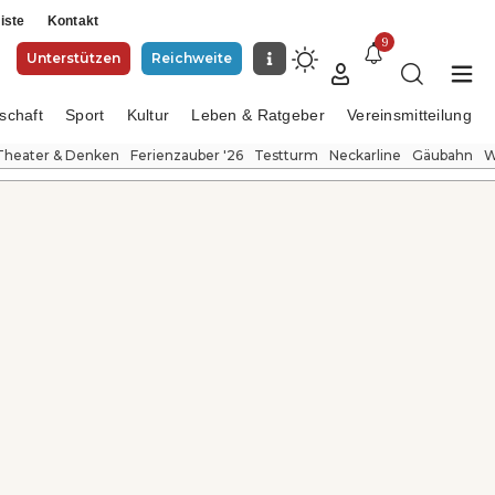
iste
Kontakt
9
Unterstützen
Reichweite
schaft
Sport
Kultur
Leben & Ratgeber
Vereinsmitteilung
Theater & Denken
Ferienzauber '26
Testturm
Neckarline
Gäubahn
W