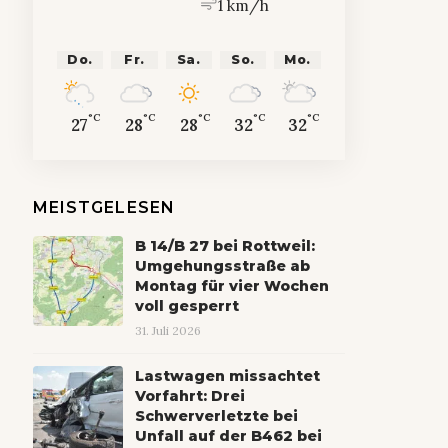
1 km/h
Do.
Fr.
Sa.
So.
Mo.
°C
°C
°C
°C
°C
27
28
28
32
32
MEISTGELESEN
B 14/B 27 bei Rottweil:
Umgehungsstraße ab
Montag für vier Wochen
voll gesperrt
31. Juli 2026
Lastwagen missachtet
Vorfahrt: Drei
Schwerverletzte bei
Unfall auf der B462 bei