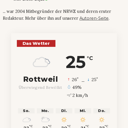
... war 2004 Mitbegründer der NRWZ und deren erster
Redakteur. Mehr über ihn auf unserer
Autoren-Seite
.
Das Wetter
25
°C
Rottweil
°
°
26
_
25
49%
Überwiegend Bewölkt
2 km/h
So.
Mo.
Di.
Mi.
Do.
°C
°C
°C
°C
°C