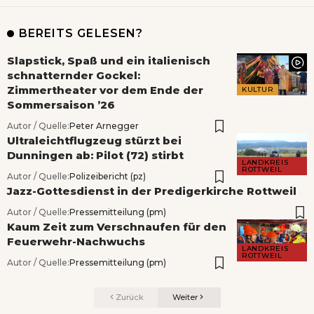
BEREITS GELESEN?
Slapstick, Spaß und ein italienisch
schnatternder Gockel:
Zimmertheater vor dem Ende der
KULTUR
Sommersaison ’26
Autor / Quelle:
Peter Arnegger
Ultraleichtflugzeug stürzt bei
Dunningen ab: Pilot (72) stirbt
LANDKREIS
ROTTWEIL
Autor / Quelle:
Polizeibericht (pz)
Jazz-Gottesdienst in der Predigerkirche Rottweil
Autor / Quelle:
Pressemitteilung (pm)
Kaum Zeit zum Verschnaufen für den
Feuerwehr-Nachwuchs
LANDKREIS
ROTTWEIL
Autor / Quelle:
Pressemitteilung (pm)
Zurück
Weiter