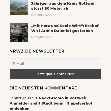
Jähriger aus dem Kreis Rottweil
stürzt 80 Meter ab
5. August 2026
„Mit Herz und Seele Wirt“: Eckhof-
Wirt Armin Daler ist gestorben
5. August 2026
NRWZ.DE NEWSLETTER
DIE NEUESTEN KOMMENTARE
zu
Schuttigbiss
Nackt-Demo in Rottweil:
Anmelder sieht Stadt beim „Nippelverbot“
einlenken