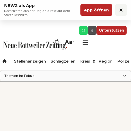
NRWZ als App
×
App öffnen
Nachrichten aus der Region direkt auf dem
Startbildschirm.
Unterstützen
Aa
Stellenanzeigen
Schlagzeilen
Kreis & Region
Polizei
Themen im Fokus
Landesgartenschau 2028
Zimmertheater Rottweil
Science Center
Ferienzauber '26
Testturm
Neckarline
Gäubahn