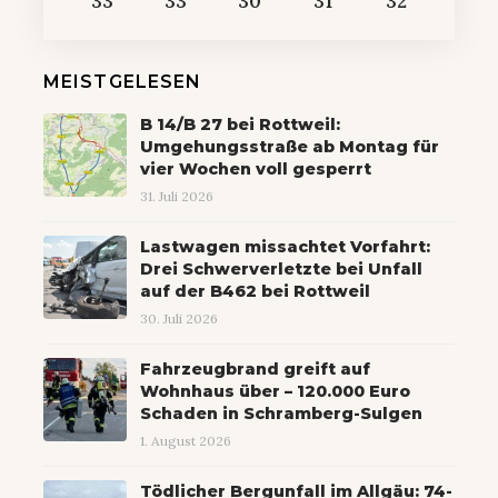
33
33
30
31
32
MEISTGELESEN
B 14/B 27 bei Rottweil:
Umgehungsstraße ab Montag für
vier Wochen voll gesperrt
31. Juli 2026
Lastwagen missachtet Vorfahrt:
Drei Schwerverletzte bei Unfall
auf der B462 bei Rottweil
30. Juli 2026
Fahrzeugbrand greift auf
Wohnhaus über – 120.000 Euro
Schaden in Schramberg-Sulgen
1. August 2026
Tödlicher Bergunfall im Allgäu: 74-