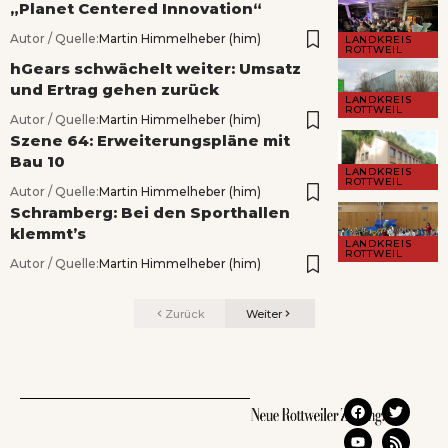
„Planet Centered Innovation“
Autor / Quelle:
Martin Himmelheber (him)
LANDKREIS
ROTTWEIL
hGears schwächelt weiter: Umsatz
und Ertrag gehen zurück
LANDKREIS
ROTTWEIL
Autor / Quelle:
Martin Himmelheber (him)
Szene 64: Erweiterungspläne mit
Bau 10
LANDKREIS
ROTTWEIL
Autor / Quelle:
Martin Himmelheber (him)
Schramberg: Bei den Sporthallen
klemmt’s
LANDKREIS
ROTTWEIL
Autor / Quelle:
Martin Himmelheber (him)
Zurück
Weiter