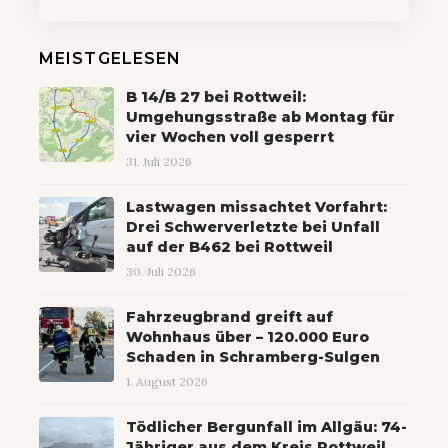
MEISTGELESEN
B 14/B 27 bei Rottweil:
Umgehungsstraße ab Montag für
vier Wochen voll gesperrt
31. Juli 2026
Lastwagen missachtet Vorfahrt:
Drei Schwerverletzte bei Unfall
auf der B462 bei Rottweil
30. Juli 2026
Fahrzeugbrand greift auf
Wohnhaus über – 120.000 Euro
Schaden in Schramberg-Sulgen
1. August 2026
Tödlicher Bergunfall im Allgäu: 74-
Jähriger aus dem Kreis Rottweil