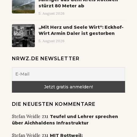
stürzt 80 Meter ab
5. August 2026
„Mit Herz und Seele Wirt“: Eckhof-
Wirt Armin Daler ist gestorben
5. August 2026
NRWZ.DE NEWSLETTER
DIE NEUESTEN KOMMENTARE
zu
Stefan Weidle
Teufel und Lehrer sprechen
über Aichhaldens Infrastruktur
zu
Stefan Weidle
MIT Rottweil: