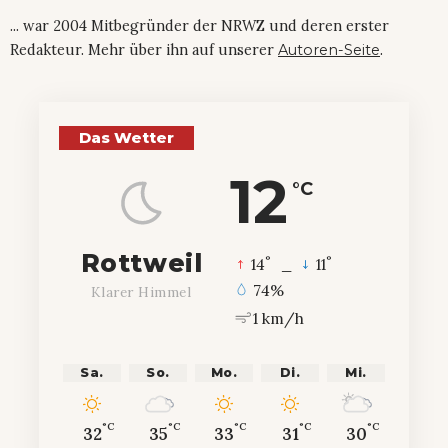
... war 2004 Mitbegründer der NRWZ und deren erster
Redakteur. Mehr über ihn auf unserer
Autoren-Seite
.
Das Wetter
12
°C
Rottweil
°
°
14
_
11
74%
Klarer Himmel
1 km/h
Sa.
So.
Mo.
Di.
Mi.
°C
°C
°C
°C
°C
32
35
33
31
30