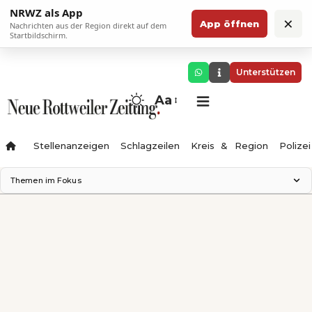
NRWZ als App
×
App öffnen
Nachrichten aus der Region direkt auf dem
Startbildschirm.
Unterstützen
Aa
Stellenanzeigen
Schlagzeilen
Kreis & Region
Polizei
Themen im Fokus
Landesgartenschau 2028
Zimmertheater Rottweil
Science Center
Ferienzauber '26
Testturm
Neckarline
Gäubahn