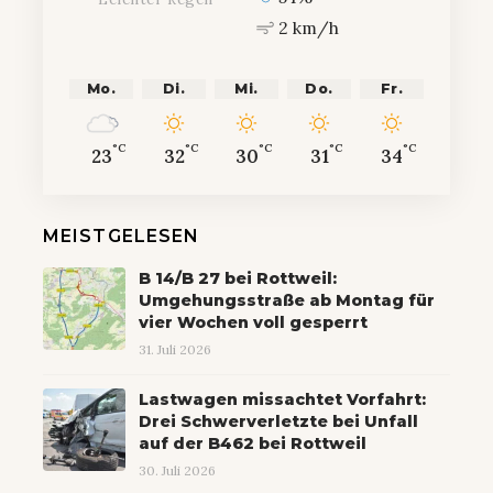
2 km/h
Mo.
Di.
Mi.
Do.
Fr.
°C
°C
°C
°C
°C
23
32
30
31
34
MEISTGELESEN
B 14/B 27 bei Rottweil:
Umgehungsstraße ab Montag für
vier Wochen voll gesperrt
31. Juli 2026
Lastwagen missachtet Vorfahrt:
Drei Schwerverletzte bei Unfall
auf der B462 bei Rottweil
30. Juli 2026