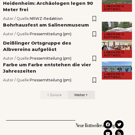
Heidenheim: Archäologen legen 90
LANDKREIS
Meter frei
ROTTWEIL
Autor / Quelle:
NRWZ-Redaktion
Bohrhausfest am Salinenmuseum
Autor / Quelle:
Pressemitteilung (pm)
LANDKREIS
ROTTWEIL
Deißlinger Ortsgruppe des
Albvereins aufgelöst
LANDKREIS
ROTTWEIL
Autor / Quelle:
Pressemitteilung (pm)
Farbe um Farbe entstehen die vier
Jahreszeiten
LANDKREIS
ROTTWEIL
Autor / Quelle:
Pressemitteilung (pm)
Zurück
Weiter