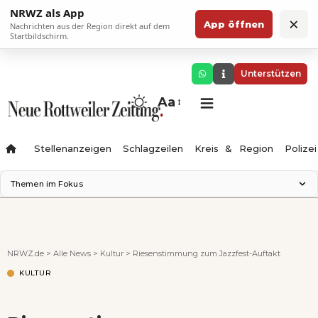
NRWZ als App
×
App öffnen
Nachrichten aus der Region direkt auf dem
Startbildschirm.
Unterstützen
Aa
Stellenanzeigen
Schlagzeilen
Kreis & Region
Polizei
Themen im Fokus
Landesgartenschau 2028
Zimmertheater Rottweil
Science Center
NRWZ.de
>
Alle News
>
Kultur
>
Riesenstimmung zum Jazzfest-Auftakt
Ferienzauber '26
KULTUR
Testturm
Neckarline
Gäubahn