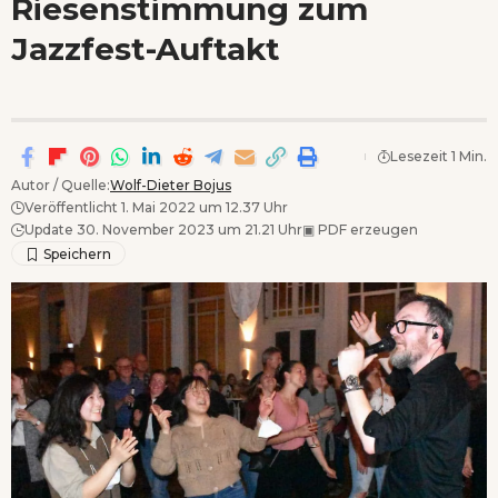
Riesenstimmung zum
Wenn Orte erzählen ...
Jazzfest-Auftakt
- Anzeige -
Lesezeit 1 Min.
Autor / Quelle:
Wolf-Dieter Bojus
Veröffentlicht 1. Mai 2022 um 12.37 Uhr
Update 30. November 2023 um 21.21 Uhr
▣
PDF erzeugen