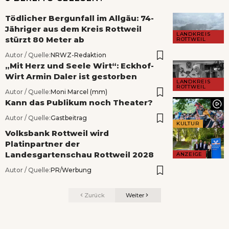
Tödlicher Bergunfall im Allgäu: 74-
Jähriger aus dem Kreis Rottweil
LANDKREIS
stürzt 80 Meter ab
ROTTWEIL
Autor / Quelle:
NRWZ-Redaktion
„Mit Herz und Seele Wirt“: Eckhof-
Wirt Armin Daler ist gestorben
LANDKREIS
ROTTWEIL
Autor / Quelle:
Moni Marcel (mm)
Kann das Publikum noch Theater?
Autor / Quelle:
Gastbeitrag
KULTUR
Volksbank Rottweil wird
Platinpartner der
Landesgartenschau Rottweil 2028
ANZEIGE
Autor / Quelle:
PR/Werbung
Zurück
Weiter