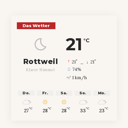
Das Wetter
21
°C
Rottweil
°
°
21
_
21
74%
Klarer Himmel
1 km/h
Do.
Fr.
Sa.
So.
Mo.
°C
°C
°C
°C
°C
27
28
28
33
23