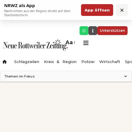
NRWZ als App
×
App öffnen
Nachrichten aus der Region direkt auf dem
Startbildschirm.
Unterstützen
Aa
Schlagzeilen
Kreis & Region
Polizei
Wirtschaft
Spo
Themen im Fokus
Landesgartenschau 2028
Science Center
Staatsmann: Theater & Denken
Ferienzauber '26
Testturm
Neckarline
Gäubahn