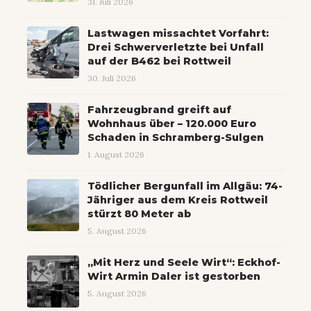
31. Juli 2026
Lastwagen missachtet Vorfahrt:
Drei Schwerverletzte bei Unfall
auf der B462 bei Rottweil
30. Juli 2026
Fahrzeugbrand greift auf
Wohnhaus über – 120.000 Euro
Schaden in Schramberg-Sulgen
1. August 2026
Tödlicher Bergunfall im Allgäu: 74-
Jähriger aus dem Kreis Rottweil
stürzt 80 Meter ab
5. August 2026
„Mit Herz und Seele Wirt“: Eckhof-
Wirt Armin Daler ist gestorben
5. August 2026