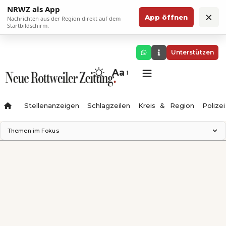
NRWZ als App
×
App öffnen
Nachrichten aus der Region direkt auf dem
Startbildschirm.
Unterstützen
Aa
Stellenanzeigen
Schlagzeilen
Kreis & Region
Polizei
Themen im Fokus
Landesgartenschau 2028
Zimmertheater Rottweil
Science Center
Ferienzauber '26
Testturm
Neckarline
Gäubahn