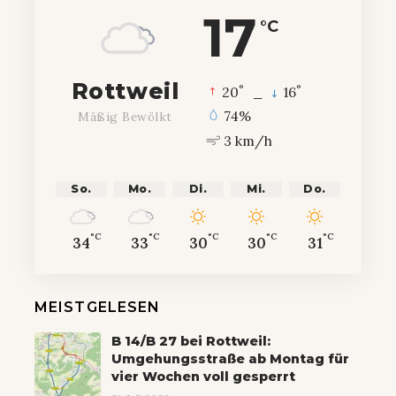
17
°C
Rottweil
°
°
20
_
16
74%
Mäßig Bewölkt
3 km/h
So.
Mo.
Di.
Mi.
Do.
°C
°C
°C
°C
°C
34
33
30
30
31
MEISTGELESEN
B 14/B 27 bei Rottweil:
Umgehungsstraße ab Montag für
vier Wochen voll gesperrt