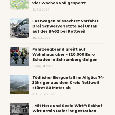
vier Wochen voll gesperrt
31. Juli 2026
Lastwagen missachtet Vorfahrt:
Drei Schwerverletzte bei Unfall
auf der B462 bei Rottweil
30. Juli 2026
Fahrzeugbrand greift auf
Wohnhaus über – 120.000 Euro
Schaden in Schramberg-Sulgen
1. August 2026
Tödlicher Bergunfall im Allgäu: 74-
Jähriger aus dem Kreis Rottweil
stürzt 80 Meter ab
5. August 2026
„Mit Herz und Seele Wirt“: Eckhof-
Wirt Armin Daler ist gestorben