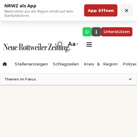
NRWZ als App
×
App öffnen
Nachrichten aus der Region direkt auf dem
Startbildschirm.
Unterstützen
Aa
Stellenanzeigen
Schlagzeilen
Kreis & Region
Polizei
Themen im Fokus
Landesgartenschau 2028
Zimmertheater Rottweil
Science Center
Ferienzauber '26
Testturm
Neckarline
Gäubahn