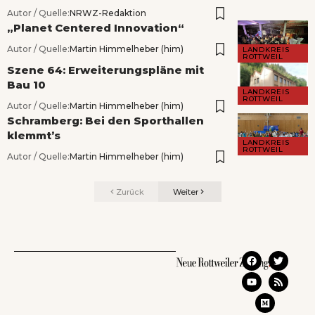
Autor / Quelle:
NRWZ-Redaktion
„Planet Centered Innovation“
Autor / Quelle:
Martin Himmelheber (him)
LANDKREIS
ROTTWEIL
Szene 64: Erweiterungspläne mit
Bau 10
LANDKREIS
ROTTWEIL
Autor / Quelle:
Martin Himmelheber (him)
Schramberg: Bei den Sporthallen
klemmt’s
LANDKREIS
ROTTWEIL
Autor / Quelle:
Martin Himmelheber (him)
Zurück
Weiter