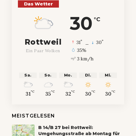
Das Wetter
30
°C
Rottweil
°
°
31
_
30
35%
Ein Paar Wolken
3 km/h
Sa.
So.
Mo.
Di.
Mi.
°C
°C
°C
°C
°C
31
35
32
30
30
MEISTGELESEN
B 14/B 27 bei Rottweil:
Umgehungsstraße ab Montag für