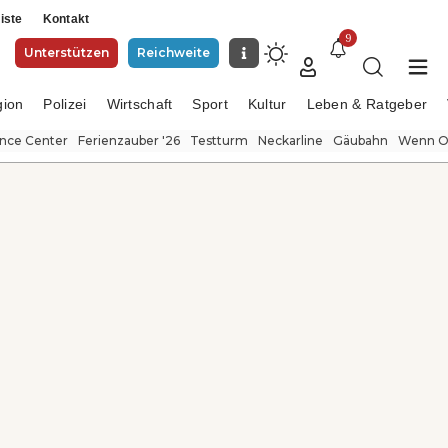
iste
Kontakt
9
Unterstützen
Reichweite
gion
Polizei
Wirtschaft
Sport
Kultur
Leben & Ratgeber
ence Center
Ferienzauber '26
Testturm
Neckarline
Gäubahn
Wenn Or