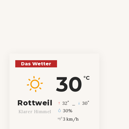
Das Wetter
30
°C
Rottweil
°
°
32
_
30
30%
Klarer Himmel
3 km/h