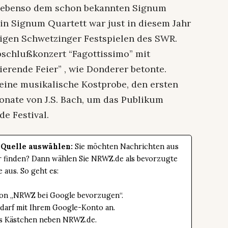
ß, ebenso dem schon bekannten Signum
ein Signum Quartett war just in diesem Jahr
igen Schwetzinger Festspielen des SWR.
bschlußkonzert “Fagottissimo” mit
ierende Feier” , wie Donderer betonte.
 eine musikalische Kostprobe, den ersten
Sonate von J.S. Bach, um das Publikum
e Festival.
 Quelle auswählen:
Sie möchten Nachrichten aus
er finden? Dann wählen Sie NRWZ.de als bevorzugte
e aus. So geht es:
tton „NRWZ bei Google bevorzugen“.
edarf mit Ihrem Google-Konto an.
das Kästchen neben NRWZ.de.