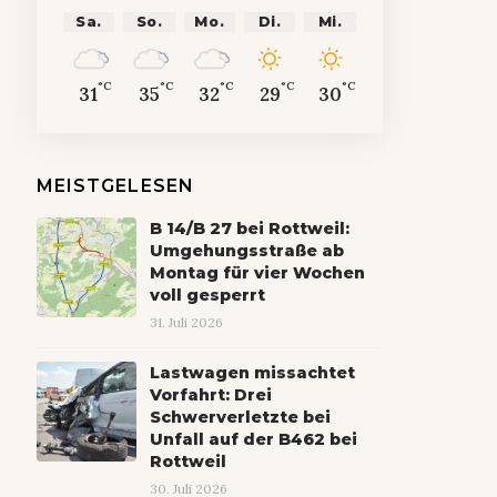
Sa.
So.
Mo.
Di.
Mi.
°C
°C
°C
°C
°C
31
35
32
29
30
MEISTGELESEN
B 14/B 27 bei Rottweil:
Umgehungsstraße ab
Montag für vier Wochen
voll gesperrt
31. Juli 2026
Lastwagen missachtet
Vorfahrt: Drei
Schwerverletzte bei
Unfall auf der B462 bei
Rottweil
30. Juli 2026