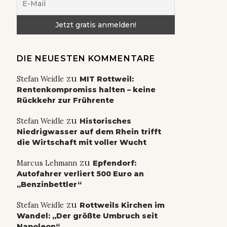
DIE NEUESTEN KOMMENTARE
zu
Stefan Weidle
MIT Rottweil:
Rentenkompromiss halten – keine
Rückkehr zur Frührente
zu
Stefan Weidle
Historisches
Niedrigwasser auf dem Rhein trifft
die Wirtschaft mit voller Wucht
zu
Marcus Lehmann
Epfendorf:
Autofahrer verliert 500 Euro an
„Benzinbettler“
zu
Stefan Weidle
Rottweils Kirchen im
Wandel: „Der größte Umbruch seit
Napoleon“