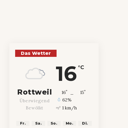
Das Wetter
16
°C
Rottweil
°
°
16
_
15
62%
Überwiegend
1 km/h
Bewölkt
Fr.
Sa.
So.
Mo.
Di.