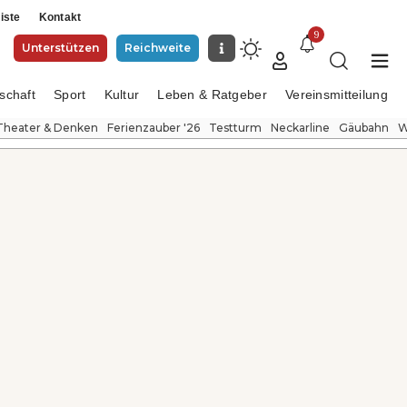
iste
Kontakt
9
Unterstützen
Reichweite
schaft
Sport
Kultur
Leben & Ratgeber
Vereinsmitteilung
Theater & Denken
Ferienzauber '26
Testturm
Neckarline
Gäubahn
W