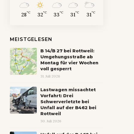
°C
°C
°C
°C
°C
28
32
33
31
31
MEISTGELESEN
B 14/B 27 bei Rottweil:
Umgehungsstraße ab
Montag für vier Wochen
voll gesperrt
31. Juli 2026
Lastwagen missachtet
Vorfahrt: Drei
Schwerverletzte bei
Unfall auf der B462 bei
Rottweil
30. Juli 2026