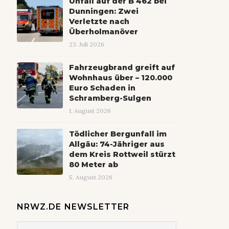
Unfall auf der B 462 bei
Dunningen: Zwei
Verletzte nach
Überholmanöver
23. Juli 2026
Fahrzeugbrand greift auf
Wohnhaus über – 120.000
Euro Schaden in
Schramberg-Sulgen
1. August 2026
Tödlicher Bergunfall im
Allgäu: 74-Jähriger aus
dem Kreis Rottweil stürzt
80 Meter ab
5. August 2026
NRWZ.DE NEWSLETTER