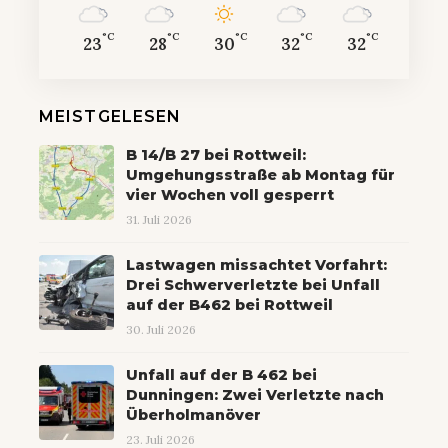
°C
°C
°C
°C
°C
23
28
30
32
32
MEISTGELESEN
B 14/B 27 bei Rottweil:
Umgehungsstraße ab Montag für
vier Wochen voll gesperrt
31. Juli 2026
Lastwagen missachtet Vorfahrt:
Drei Schwerverletzte bei Unfall
auf der B462 bei Rottweil
30. Juli 2026
Unfall auf der B 462 bei
Dunningen: Zwei Verletzte nach
Überholmanöver
23. Juli 2026