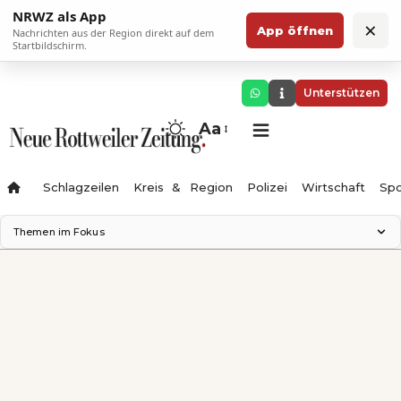
NRWZ als App
×
App öffnen
Nachrichten aus der Region direkt auf dem
Startbildschirm.
Unterstützen
Aa
Schlagzeilen
Kreis & Region
Polizei
Wirtschaft
Spo
Themen im Fokus
Landesgartenschau 2028
Science Center
Staatsmann: Theater & Denken
Ferienzauber '26
Testturm
Neckarline
Gäubahn