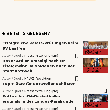
BEREITS GELESEN?
Erfolgreiche Karate-Prüfungen beim
SV Lauffen
LANDKREIS
ROTTWEIL
Autor / Quelle:
Pressemitteilung (pm)
Boxer Ardian Krasniqi nach EM-
Titelgewinn im Goldenen Buch der
LANDKREIS
Stadt Rottweil
ROTTWEIL
Autor / Quelle:
NRWZ-Redaktion
Top-Plätze für Rottweiler Schützen
Autor / Quelle:
Pressemitteilung (pm)
Rottweiler U14-Basketballer
erstmals in der Landes-Finalrunde
LANDKREIS
ROTTWEIL
Autor / Quelle:
Pressemitteilung (pm)