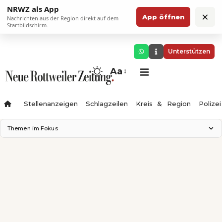
NRWZ als App
×
App öffnen
Nachrichten aus der Region direkt auf dem
Startbildschirm.
Unterstützen
Aa
Stellenanzeigen
Schlagzeilen
Kreis & Region
Polizei
Themen im Fokus
Landesgartenschau 2028
Zimmertheater Rottweil
Science Center
Ferienzauber '26
Testturm
Neckarline
Gäubahn