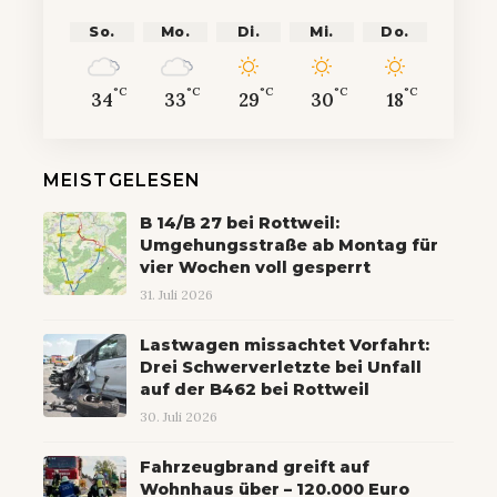
So.
Mo.
Di.
Mi.
Do.
°C
°C
°C
°C
°C
34
33
29
30
18
MEISTGELESEN
B 14/B 27 bei Rottweil:
Umgehungsstraße ab Montag für
vier Wochen voll gesperrt
31. Juli 2026
Lastwagen missachtet Vorfahrt:
Drei Schwerverletzte bei Unfall
auf der B462 bei Rottweil
30. Juli 2026
Fahrzeugbrand greift auf
Wohnhaus über – 120.000 Euro