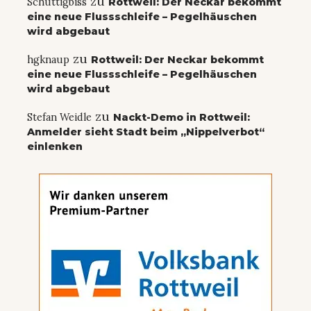
zu
Schuttigbiss
Rottweil: Der Neckar bekommt
eine neue Flussschleife – Pegelhäuschen
wird abgebaut
zu
hgknaup
Rottweil: Der Neckar bekommt
eine neue Flussschleife – Pegelhäuschen
wird abgebaut
zu
Stefan Weidle
Nackt-Demo in Rottweil:
Anmelder sieht Stadt beim „Nippelverbot“
einlenken