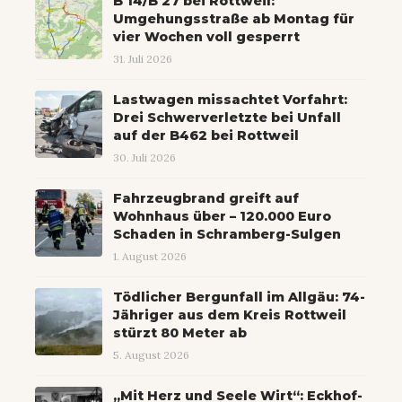
B 14/B 27 bei Rottweil:
Umgehungsstraße ab Montag für
vier Wochen voll gesperrt
31. Juli 2026
Lastwagen missachtet Vorfahrt:
Drei Schwerverletzte bei Unfall
auf der B462 bei Rottweil
30. Juli 2026
Fahrzeugbrand greift auf
Wohnhaus über – 120.000 Euro
Schaden in Schramberg-Sulgen
1. August 2026
Tödlicher Bergunfall im Allgäu: 74-
Jähriger aus dem Kreis Rottweil
stürzt 80 Meter ab
5. August 2026
„Mit Herz und Seele Wirt“: Eckhof-