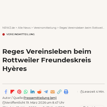
Wenn Orte erzählen ...
NRWZ.de
>
Alle News
>
Vereinsmitteilung
>
Reges Vereinsleben beim Rottweiler Freundeskreis Hyères
VEREINSMITTEILUNG
Reges Vereinsleben beim
Rottweiler Freundeskreis
Hyères
Lesezeit 4 Min.
Autor / Quelle:
Pressemitteilung (pm)
Veröffentlicht 19. März 2026 um 8.47 Uhr