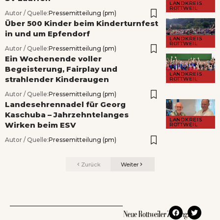
LANDKREIS
ROTTWEIL
Autor / Quelle:
Pressemitteilung (pm)
Über 500 Kinder beim Kinderturnfest
in und um Epfendorf
LANDKREIS
ROTTWEIL
Autor / Quelle:
Pressemitteilung (pm)
Ein Wochenende voller
Begeisterung, Fairplay und
LANDKREIS
strahlender Kinderaugen
ROTTWEIL
Autor / Quelle:
Pressemitteilung (pm)
Landesehrennadel für Georg
Kaschuba – Jahrzehntelanges
LANDKREIS
Wirken beim ESV
ROTTWEIL
Autor / Quelle:
Pressemitteilung (pm)
Zurück
Weiter