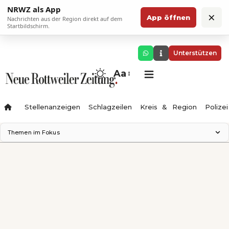
NRWZ als App
×
App öffnen
Nachrichten aus der Region direkt auf dem
Startbildschirm.
Unterstützen
Aa
Stellenanzeigen
Schlagzeilen
Kreis & Region
Polizei
Themen im Fokus
Landesgartenschau 2028
Zimmertheater Rottweil
Science Center
Ferienzauber '26
Testturm
Neckarline
Gäubahn