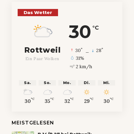
Das Wetter
30
°C
Rottweil
°
°
30
_
28
31%
Ein Paar Wolken
2 km/h
Sa.
So.
Mo.
Di.
Mi.
°C
°C
°C
°C
°C
30
35
32
29
30
MEISTGELESEN