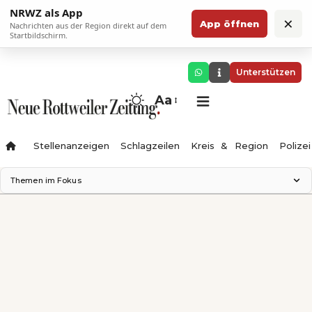
NRWZ als App
×
App öffnen
Nachrichten aus der Region direkt auf dem
Startbildschirm.
Unterstützen
Aa
Stellenanzeigen
Schlagzeilen
Kreis & Region
Polizei
Themen im Fokus
Landesgartenschau 2028
Zimmertheater Rottweil
Science Center
Ferienzauber '26
Testturm
Neckarline
Gäubahn