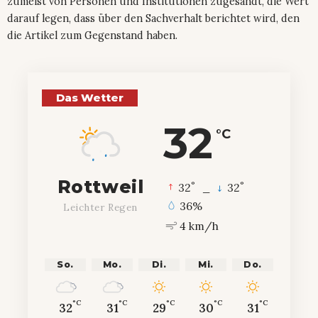
zumeist von Personen und Institutionen zugesandt, die Wert
darauf legen, dass über den Sachverhalt berichtet wird, den
die Artikel zum Gegenstand haben.
Das Wetter
32
°C
Rottweil
°
°
32
_
32
36%
Leichter Regen
4 km/h
So.
Mo.
Di.
Mi.
Do.
°C
°C
°C
°C
°C
32
31
29
30
31