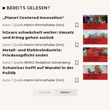
BEREITS GELESEN?
„Planet Centered Innovation“
Autor / Quelle:
Martin Himmelheber (him)
LANDKREIS
ROTTWEIL
hGears schwächelt weiter: Umsatz
und Ertrag gehen zurück
LANDKREIS
ROTTWEIL
Autor / Quelle:
Martin Himmelheber (him)
Metall- und Elektroindustrie:
Friedenspflicht endet
LANDKREIS
ROTTWEIL
Autor / Quelle:
NRWZ-Redaktion Schramberg
Schweizer hofft auf Wandel in der
Politik
LANDKREIS
ROTTWEIL
Autor / Quelle:
Martin Himmelheber (him)
Zurück
Weiter