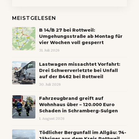
MEISTGELESEN
B 14/B 27 bei Rottweil:
Umgehungsstraße ab Montag für
vier Wochen voll gesperrt
31. Juli 2026
Lastwagen missachtet Vorfahrt:
Drei Schwerverletzte bei Unfall
auf der B462 bei Rottweil
30. Juli 2026
Fahrzeugbrand greift auf
Wohnhaus über – 120.000 Euro
Schaden in Schramberg-Sulgen
1. August 2026
Tödlicher Bergunfall im Allgäu: 74-
Jähriger aus dem Kreis Rottweil