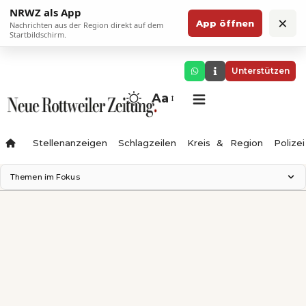
NRWZ als App
×
App öffnen
Nachrichten aus der Region direkt auf dem
Startbildschirm.
Unterstützen
Aa
Stellenanzeigen
Schlagzeilen
Kreis & Region
Polizei
Themen im Fokus
Landesgartenschau 2028
Zimmertheater Rottweil
Science Center
Ferienzauber '26
Testturm
Neckarline
Gäubahn