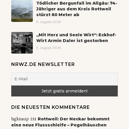
Tödlicher Bergunfall im Allgäu: 74-
Jähriger aus dem Kreis Rottweil
stürzt 80 Meter ab
5. August 2026
„Mit Herz und Seele Wirt“: Eckhof-
Wirt Armin Daler ist gestorben
5. August 2026
NRWZ.DE NEWSLETTER
DIE NEUESTEN KOMMENTARE
zu
hgknaup
Rottweil: Der Neckar bekommt
eine neue Flussschleife – Pegelhäuschen