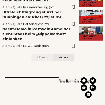
Feuerwehr-Nachwuchs
LANDKREIS
ROTTWEIL
Autor / Quelle:
Pressemitteilung (pm)
Ultraleichtflugzeug stürzt bei
Dunningen ab: Pilot (72) stirbt
LANDKREIS
ROTTWEIL
Autor / Quelle:
Polizeibericht (pz)
Nackt-Demo in Rottweil: Anmelder
sieht Stadt beim „Nippelverbot“
LANDKREIS
einlenken
ROTTWEIL
Autor / Quelle:
NRWZ-Redaktion
Zurück
Weiter