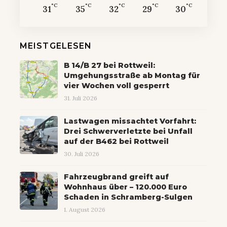
°C
°C
°C
°C
°C
31
35
32
29
30
MEISTGELESEN
B 14/B 27 bei Rottweil:
Umgehungsstraße ab Montag für
vier Wochen voll gesperrt
31. Juli 2026
Lastwagen missachtet Vorfahrt:
Drei Schwerverletzte bei Unfall
auf der B462 bei Rottweil
30. Juli 2026
Fahrzeugbrand greift auf
Wohnhaus über – 120.000 Euro
Schaden in Schramberg-Sulgen
1. August 2026