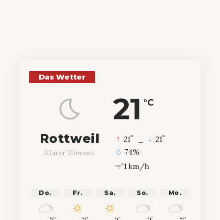
Das Wetter
21
°C
Rottweil
°
°
21
_
21
74%
Klarer Himmel
1 km/h
Do.
Fr.
Sa.
So.
Mo.
°C
°C
°C
°C
°C