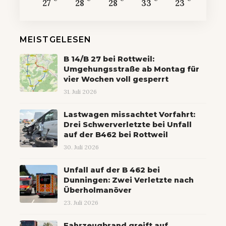
27
28
28
33
23
MEISTGELESEN
B 14/B 27 bei Rottweil:
Umgehungsstraße ab Montag für
vier Wochen voll gesperrt
31. Juli 2026
Lastwagen missachtet Vorfahrt:
Drei Schwerverletzte bei Unfall
auf der B462 bei Rottweil
30. Juli 2026
Unfall auf der B 462 bei
Dunningen: Zwei Verletzte nach
Überholmanöver
23. Juli 2026
Fahrzeugbrand greift auf