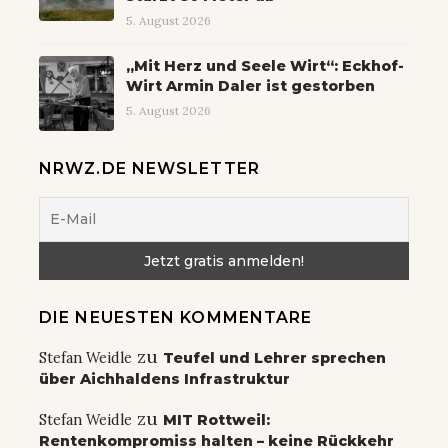
5. August 2026
„Mit Herz und Seele Wirt“: Eckhof-
Wirt Armin Daler ist gestorben
5. August 2026
NRWZ.DE NEWSLETTER
DIE NEUESTEN KOMMENTARE
zu
Stefan Weidle
Teufel und Lehrer sprechen
über Aichhaldens Infrastruktur
zu
Stefan Weidle
MIT Rottweil:
Rentenkompromiss halten – keine Rückkehr