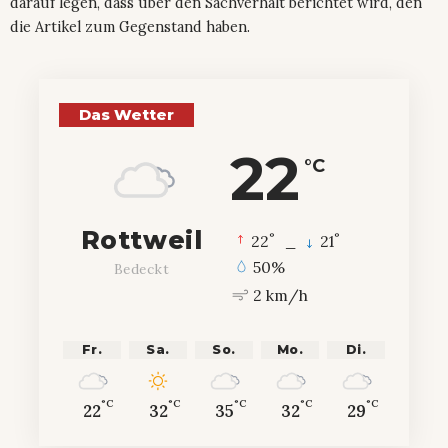
darauf legen, dass über den Sachverhalt berichtet wird, den
die Artikel zum Gegenstand haben.
Das Wetter
22
°C
Rottweil
°
°
22
_
21
50%
Bedeckt
2 km/h
Fr.
Sa.
So.
Mo.
Di.
°C
°C
°C
°C
°C
22
32
35
32
29