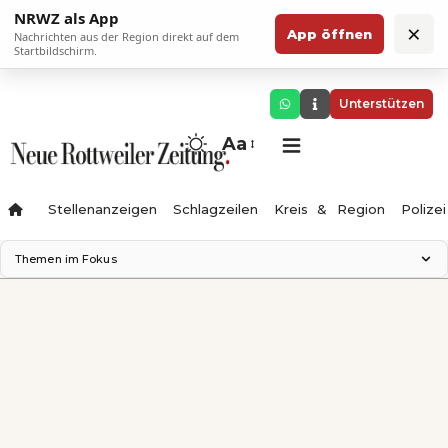
NRWZ als App
×
App öffnen
Nachrichten aus der Region direkt auf dem
Startbildschirm.
Unterstützen
Aa
Stellenanzeigen
Schlagzeilen
Kreis & Region
Polizei
Themen im Fokus
Landesgartenschau 2028
Zimmertheater Rottweil
Science Center
Ferienzauber '26
Testturm
Neckarline
Gäubahn