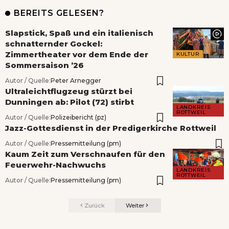
BEREITS GELESEN?
Slapstick, Spaß und ein italienisch
schnatternder Gockel:
Zimmertheater vor dem Ende der
KULTUR
Sommersaison ’26
Autor / Quelle:
Peter Arnegger
Ultraleichtflugzeug stürzt bei
Dunningen ab: Pilot (72) stirbt
LANDKREIS
ROTTWEIL
Autor / Quelle:
Polizeibericht (pz)
Jazz-Gottesdienst in der Predigerkirche Rottweil
Autor / Quelle:
Pressemitteilung (pm)
Kaum Zeit zum Verschnaufen für den
Feuerwehr-Nachwuchs
LANDKREIS
ROTTWEIL
Autor / Quelle:
Pressemitteilung (pm)
Zurück
Weiter