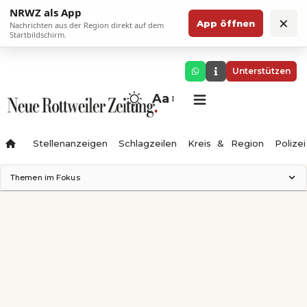
NRWZ als App
×
App öffnen
Nachrichten aus der Region direkt auf dem
Startbildschirm.
Unterstützen
Aa
Stellenanzeigen
Schlagzeilen
Kreis & Region
Polizei
Themen im Fokus
Landesgartenschau 2028
Zimmertheater Rottweil
Science Center
Ferienzauber '26
Testturm
Neckarline
Gäubahn