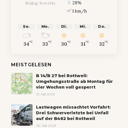
28%
Mäßig Bewölkt
1 km/h
So.
Mo.
Di.
Mi.
Do.
°C
°C
°C
°C
°C
34
33
30
31
32
MEISTGELESEN
B 14/B 27 bei Rottweil:
Umgehungsstraße ab Montag für
vier Wochen voll gesperrt
31. Juli 2026
Lastwagen missachtet Vorfahrt:
Drei Schwerverletzte bei Unfall
auf der B462 bei Rottweil
30. Juli 2026