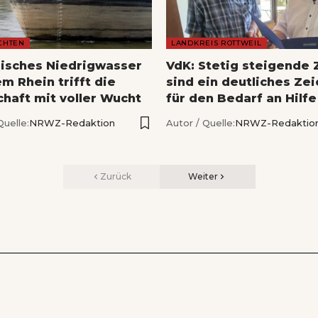
CHTEN
LANDKREIS ROTTWEIL
risches Niedrigwasser
VdK: Stetig steigende 
m Rhein trifft die
sind ein deutliches Ze
chaft mit voller Wucht
für den Bedarf an Hilfe
Quelle:
NRWZ-Redaktion
Autor / Quelle:
NRWZ-Redaktio
Zurück
Weiter