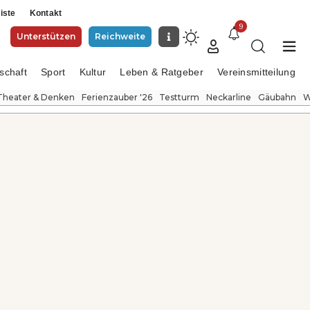
iste
Kontakt
9
Unterstützen
Reichweite
schaft
Sport
Kultur
Leben & Ratgeber
Vereinsmitteilung
Theater & Denken
Ferienzauber '26
Testturm
Neckarline
Gäubahn
W