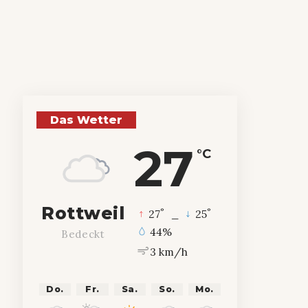
Das Wetter
27
°C
Rottweil
°
°
27
_
25
44%
Bedeckt
3 km/h
Do.
Fr.
Sa.
So.
Mo.