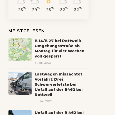
°C
°C
°C
°C
°C
28
29
28
32
32
MEISTGELESEN
B 14/B 27 bei Rottweil:
Umgehungsstraße ab
Montag für vier Wochen
voll gesperrt
31. Juli 2026
Lastwagen missachtet
Vorfahrt: Drei
Schwerverletzte bei
Unfall auf der B462 bei
Rottweil
30. Juli 2026
Unfall auf der B 462 bei