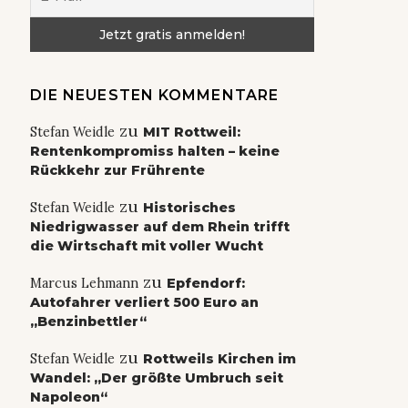
DIE NEUESTEN KOMMENTARE
zu
Stefan Weidle
MIT Rottweil:
Rentenkompromiss halten – keine
Rückkehr zur Frührente
zu
Stefan Weidle
Historisches
Niedrigwasser auf dem Rhein trifft
die Wirtschaft mit voller Wucht
zu
Marcus Lehmann
Epfendorf:
Autofahrer verliert 500 Euro an
„Benzinbettler“
zu
Stefan Weidle
Rottweils Kirchen im
Wandel: „Der größte Umbruch seit
Napoleon“