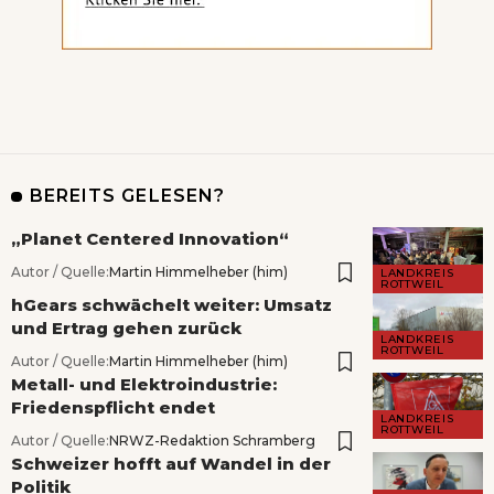
BEREITS GELESEN?
„Planet Centered Innovation“
Autor / Quelle:
Martin Himmelheber (him)
LANDKREIS
ROTTWEIL
hGears schwächelt weiter: Umsatz
und Ertrag gehen zurück
LANDKREIS
ROTTWEIL
Autor / Quelle:
Martin Himmelheber (him)
Metall- und Elektroindustrie:
Friedenspflicht endet
LANDKREIS
ROTTWEIL
Autor / Quelle:
NRWZ-Redaktion Schramberg
Schweizer hofft auf Wandel in der
Politik