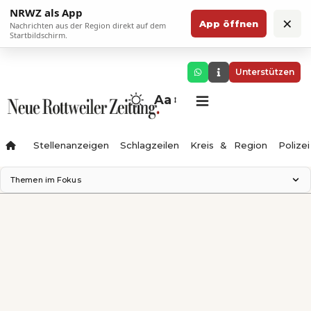
NRWZ als App
×
App öffnen
Nachrichten aus der Region direkt auf dem
Startbildschirm.
Unterstützen
Aa
Stellenanzeigen
Schlagzeilen
Kreis & Region
Polizei
Themen im Fokus
Landesgartenschau 2028
Zimmertheater Rottweil
Science Center
Ferienzauber '26
Testturm
Neckarline
Gäubahn