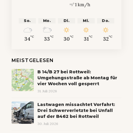
1 km/h
So.
Mo.
Di.
Mi.
Do.
°C
°C
°C
°C
°C
34
33
30
31
32
MEISTGELESEN
B 14/B 27 bei Rottweil:
Umgehungsstraße ab Montag für
vier Wochen voll gesperrt
31. Juli 2026
Lastwagen missachtet Vorfahrt:
Drei Schwerverletzte bei Unfall
auf der B462 bei Rottweil
30. Juli 2026