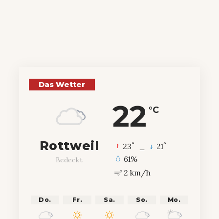
Das Wetter
22
°C
Rottweil
°
°
23
_
21
61%
Bedeckt
2 km/h
Do.
Fr.
Sa.
So.
Mo.