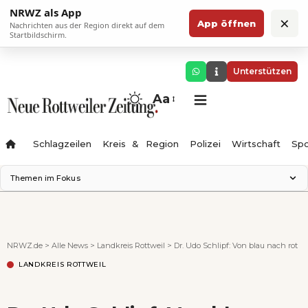
NRWZ als App
×
App öffnen
Nachrichten aus der Region direkt auf dem
Startbildschirm.
Unterstützen
Aa
Schlagzeilen
Kreis & Region
Polizei
Wirtschaft
Spo
Themen im Fokus
Landesgartenschau 2028
Science Center
Staatsmann: Theater & Denken
NRWZ.de
>
Alle News
>
Landkreis Rottweil
>
Dr. Udo Schlipf: Von blau nach rot
Ferienzauber '26
LANDKREIS ROTTWEIL
Testturm
Neckarline
Gäubahn