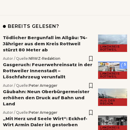
BEREITS GELESEN?
Tödlicher Bergunfall im Allgäu: 74-
Jähriger aus dem Kreis Rottweil
LANDKREIS
stürzt 80 Meter ab
ROTTWEIL
Autor / Quelle:
NRWZ-Redaktion
Gasgeruch: Feuerwehreinsatz in der
5
Rottweiler Innenstadt –
LANDKREIS
Löschfahrzeug verunfallt
ROTTWEIL
Autor / Quelle:
Peter Arnegger
Gäubahn: Neun Oberbürgermeister
erhöhen den Druck auf Bahn und
AUS DER
Land
REGION
Autor / Quelle:
Peter Arnegger
„Mit Herz und Seele Wirt“: Eckhof-
Wirt Armin Daler ist gestorben
LANDKREIS