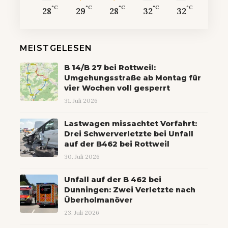
°C
°C
°C
°C
°C
28
29
28
32
32
MEISTGELESEN
B 14/B 27 bei Rottweil:
Umgehungsstraße ab Montag für
vier Wochen voll gesperrt
31. Juli 2026
Lastwagen missachtet Vorfahrt:
Drei Schwerverletzte bei Unfall
auf der B462 bei Rottweil
30. Juli 2026
Unfall auf der B 462 bei
Dunningen: Zwei Verletzte nach
Überholmanöver
23. Juli 2026