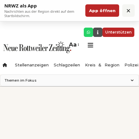
NRWZ als App
×
App öffnen
Nachrichten aus der Region direkt auf dem
Startbildschirm.
Unterstützen
Aa
Stellenanzeigen
Schlagzeilen
Kreis & Region
Polizei
Themen im Fokus
Landesgartenschau 2028
Zimmertheater Rottweil
Science Center
Ferienzauber '26
Testturm
Neckarline
Gäubahn