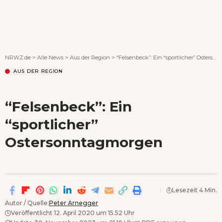
Wenn Orte erzählen ...
NRWZ.de
>
Alle News
>
Aus der Region
>
“Felsenbeck”: Ein “sportlicher” Ostersonntagmorgen
AUS DER REGION
“Felsenbeck”: Ein
“sportlicher”
Ostersonntagmorgen
Lesezeit 4 Min.
Autor / Quelle:
Peter Arnegger
Veröffentlicht 12. April 2020 um 15.52 Uhr