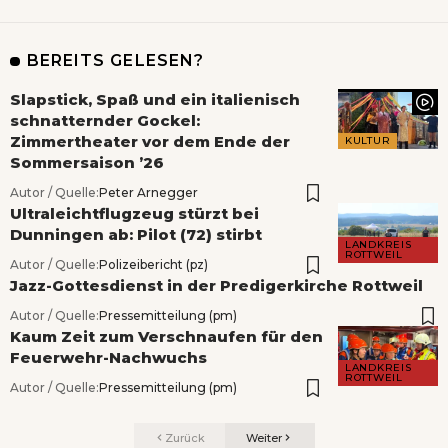
BEREITS GELESEN?
Slapstick, Spaß und ein italienisch
schnatternder Gockel:
Zimmertheater vor dem Ende der
KULTUR
Sommersaison ’26
Autor / Quelle:
Peter Arnegger
Ultraleichtflugzeug stürzt bei
Dunningen ab: Pilot (72) stirbt
LANDKREIS
ROTTWEIL
Autor / Quelle:
Polizeibericht (pz)
Jazz-Gottesdienst in der Predigerkirche Rottweil
Autor / Quelle:
Pressemitteilung (pm)
Kaum Zeit zum Verschnaufen für den
Feuerwehr-Nachwuchs
LANDKREIS
ROTTWEIL
Autor / Quelle:
Pressemitteilung (pm)
Zurück
Weiter