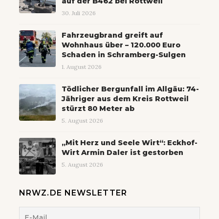
auf der B462 bei Rottweil
30. Juli 2026
Fahrzeugbrand greift auf
Wohnhaus über – 120.000 Euro
Schaden in Schramberg-Sulgen
1. August 2026
Tödlicher Bergunfall im Allgäu: 74-
Jähriger aus dem Kreis Rottweil
stürzt 80 Meter ab
5. August 2026
„Mit Herz und Seele Wirt“: Eckhof-
Wirt Armin Daler ist gestorben
5. August 2026
NRWZ.DE NEWSLETTER