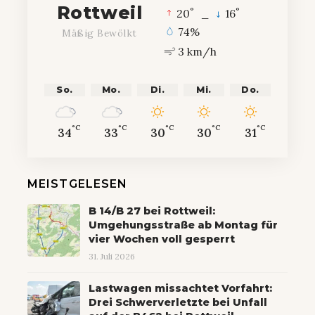
Rottweil
°
°
20
_
16
74%
Mäßig Bewölkt
3 km/h
So.
Mo.
Di.
Mi.
Do.
°C
°C
°C
°C
°C
34
33
30
30
31
MEISTGELESEN
B 14/B 27 bei Rottweil:
Umgehungsstraße ab Montag für
vier Wochen voll gesperrt
31. Juli 2026
Lastwagen missachtet Vorfahrt:
Drei Schwerverletzte bei Unfall