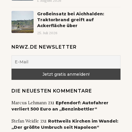
1. August 2026
Großeinsatz bei Aichhalden:
Traktorbrand greift auf
Ackerfläche über
25. Juli 2026
NRWZ.DE NEWSLETTER
DIE NEUESTEN KOMMENTARE
zu
Marcus Lehmann
Epfendorf: Autofahrer
verliert 500 Euro an „Benzinbettler“
zu
Stefan Weidle
Rottweils Kirchen im Wandel:
„Der größte Umbruch seit Napoleon“