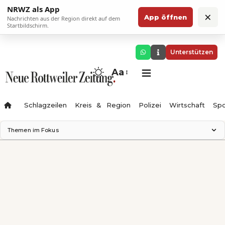
NRWZ als App
×
App öffnen
Nachrichten aus der Region direkt auf dem
Startbildschirm.
Unterstützen
Aa
Schlagzeilen
Kreis & Region
Polizei
Wirtschaft
Spo
Themen im Fokus
Landesgartenschau 2028
Science Center
Staatsmann: Theater & Denken
Ferienzauber '26
Testturm
Neckarline
Gäubahn