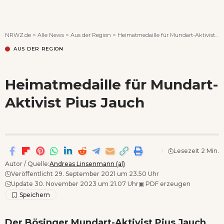
Wenn Orte erzählen ...
NRWZ.de
>
Alle News
>
Aus der Region
>
Heimatmedaille für Mundart-Aktivist Pius Jauch
AUS DER REGION
Heimatmedaille für Mundart-
Aktivist Pius Jauch
Lesezeit 2 Min.
Autor / Quelle:
Andreas Linsenmann (al)
Veröffentlicht 29. September 2021 um 23.50 Uhr
Update 30. November 2023 um 21.07 Uhr
▣
PDF erzeugen
Der Bösinger Mundart-Aktivist Pius Jauch