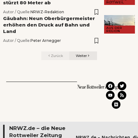
stürzt 80 Meter ab
ROTTWEIL
Autor / Quelle:
NRWZ-Redaktion
Gäubahn: Neun Oberbürgermeister
erhöhen den Druck auf Bahn und
AUS DER
Land
REGION
Autor / Quelle:
Peter Arnegger
Zurück
Weiter
NRWZ.de – die Neue
Rottweiler Zeitung
NRWZ.de – Nachrichten, die