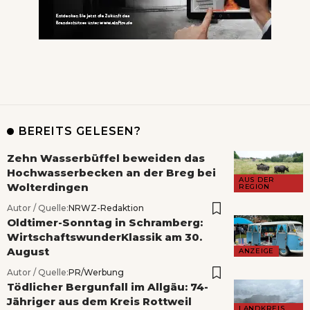
BEREITS GELESEN?
Zehn Wasserbüffel beweiden das
Hochwasserbecken an der Breg bei
AUS DER
Wolterdingen
REGION
Autor / Quelle:
NRWZ-Redaktion
Oldtimer-Sonntag in Schramberg:
WirtschaftswunderKlassik am 30.
August
ANZEIGE
Autor / Quelle:
PR/Werbung
Tödlicher Bergunfall im Allgäu: 74-
Jähriger aus dem Kreis Rottweil
LANDKREIS