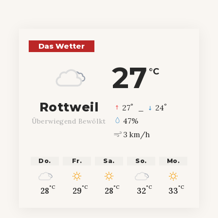
Das Wetter
27
°C
Rottweil
°
°
27
_
24
47%
Überwiegend Bewölkt
3 km/h
Do.
Fr.
Sa.
So.
Mo.
°C
°C
°C
°C
°C
28
29
28
32
33