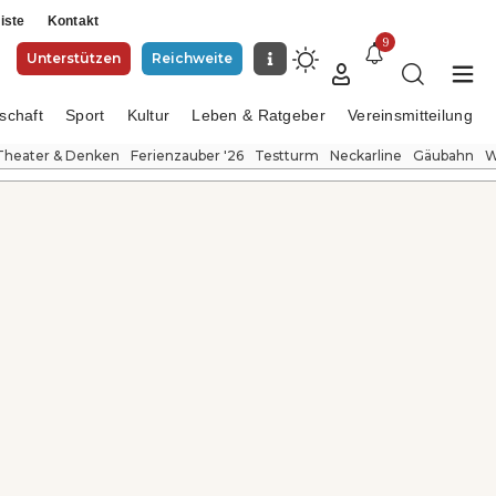
iste
Kontakt
9
Unterstützen
Reichweite
schaft
Sport
Kultur
Leben & Ratgeber
Vereinsmitteilung
Theater & Denken
Ferienzauber '26
Testturm
Neckarline
Gäubahn
W