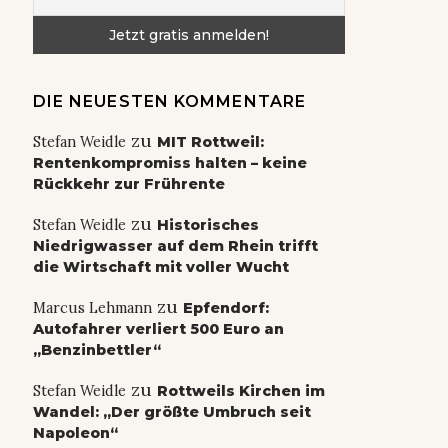
DIE NEUESTEN KOMMENTARE
zu
Stefan Weidle
MIT Rottweil:
Rentenkompromiss halten – keine
Rückkehr zur Frührente
zu
Stefan Weidle
Historisches
Niedrigwasser auf dem Rhein trifft
die Wirtschaft mit voller Wucht
zu
Marcus Lehmann
Epfendorf:
Autofahrer verliert 500 Euro an
„Benzinbettler“
zu
Stefan Weidle
Rottweils Kirchen im
Wandel: „Der größte Umbruch seit
Napoleon“