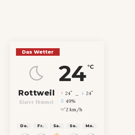
Das Wetter
24
°C
Rottweil
°
°
24
_
24
49%
Klarer Himmel
2 km/h
Do.
Fr.
Sa.
So.
Mo.