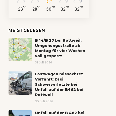
°C
°C
°C
°C
°C
23
28
30
32
32
MEISTGELESEN
B 14/B 27 bei Rottweil:
Umgehungsstraße ab
Montag für vier Wochen
voll gesperrt
31. Juli 2026
Lastwagen missachtet
Vorfahrt: Drei
Schwerverletzte bei
Unfall auf der B462 bei
Rottweil
30. Juli 2026
Unfall auf der B 462 bei