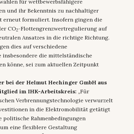
wahlen für wettbewerbsfähigere
 und ihr Bekenntnis zu nachhaltiger
 erneut formuliert. Insofern gingen die
der CO
-Flottengrenzwertregulierung auf
2
utralen Ansatzes in die richtige Richtung.
en dies auf verschiedene
 insbesondere die mittelständische
ren könne, sei zum aktuellen Zeitpunkt
er bei der Helmut Hechinger GmbH aus
glied im IHK-Arbeitskreis:
„Für
ssischen Verbrennungstechnologie verwurzelt
vestitionen in die Elektromobilität getätigt
che politische Rahmenbedingungen
 um eine flexiblere Gestaltung