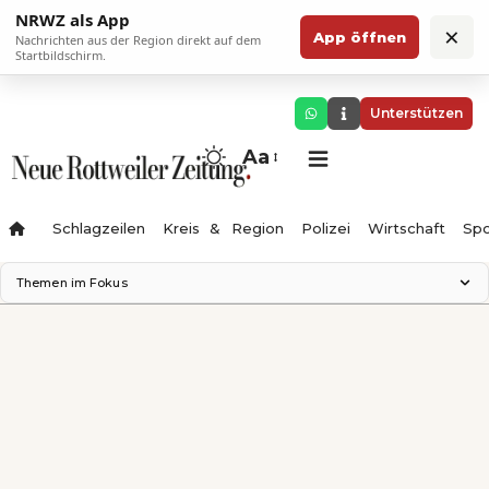
NRWZ als App
×
App öffnen
Nachrichten aus der Region direkt auf dem
Startbildschirm.
Unterstützen
Aa
Schlagzeilen
Kreis & Region
Polizei
Wirtschaft
Spo
Themen im Fokus
Landesgartenschau 2028
Science Center
Staatsmann: Theater & Denken
Ferienzauber '26
Testturm
Neckarline
Gäubahn