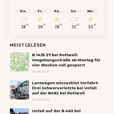
Do.
Fr.
Sa.
So.
Mo.
°C
°C
°C
°C
°C
28
29
28
32
33
MEISTGELESEN
B 14/B 27 bei Rottweil:
Umgehungsstraße ab Montag für
vier Wochen voll gesperrt
31. Juli 2026
Lastwagen missachtet Vorfahrt:
Drei Schwerverletzte bei Unfall
auf der B462 bei Rottweil
30. Juli 2026
Unfall auf der B 462 bei