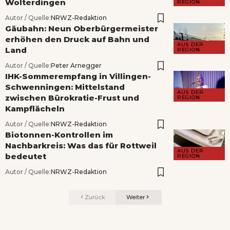
Wolterdingen
REGION
Autor / Quelle:
NRWZ-Redaktion
Gäubahn: Neun Oberbürgermeister
erhöhen den Druck auf Bahn und
AUS DER
Land
REGION
Autor / Quelle:
Peter Arnegger
IHK-Sommerempfang in Villingen-
Schwenningen: Mittelstand
AUS DER
zwischen Bürokratie-Frust und
REGION
Kampflächeln
Autor / Quelle:
NRWZ-Redaktion
Biotonnen-Kontrollen im
Nachbarkreis: Was das für Rottweil
AUS DER
bedeutet
REGION
Autor / Quelle:
NRWZ-Redaktion
Zurück
Weiter