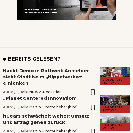
BEREITS GELESEN?
Nackt-Demo in Rottweil: Anmelder
sieht Stadt beim „Nippelverbot“
LANDKREIS
einlenken
ROTTWEIL
Autor / Quelle:
NRWZ-Redaktion
„Planet Centered Innovation“
Autor / Quelle:
Martin Himmelheber (him)
LANDKREIS
ROTTWEIL
hGears schwächelt weiter: Umsatz
und Ertrag gehen zurück
LANDKREIS
ROTTWEIL
Autor / Quelle:
Martin Himmelheber (him)