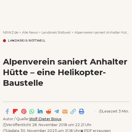
Wenn Orte erzählen ...
NRWZ.de
>
Alle News
>
Landkreis Rottweil
>
Alpenverein saniert Anhalter Hütte – eine Helikopter-Baustelle
LANDKREIS ROTTWEIL
Alpenverein saniert Anhalter
Hütte – eine Helikopter-
Baustelle
Lesezeit 3 Min.
Autor / Quelle:
Wolf-Dieter Bojus
Veröffentlicht 28. November 2018 um 22.21 Uhr
Update 30. November 2023 um 21.18 Uhr
▣
PDF erzeugen