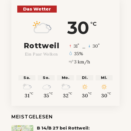
Das Wetter
30
°C
Rottweil
°
°
31
_
30
35%
Ein Paar Wolken
3 km/h
Sa.
So.
Mo.
Di.
Mi.
°C
°C
°C
°C
°C
31
35
32
30
30
MEISTGELESEN
B 14/B 27 bei Rottweil: