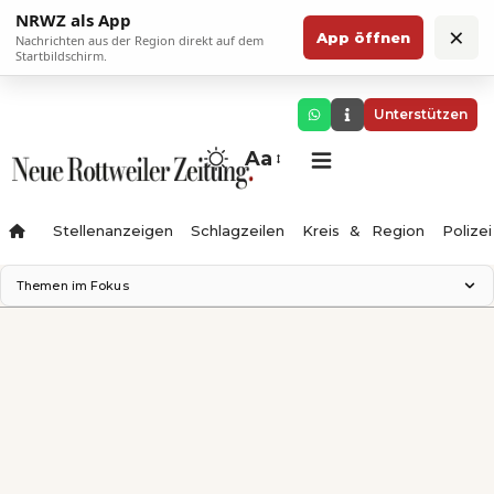
NRWZ als App
×
App öffnen
Nachrichten aus der Region direkt auf dem
Startbildschirm.
Unterstützen
Aa
Stellenanzeigen
Schlagzeilen
Kreis & Region
Polizei
Themen im Fokus
Landesgartenschau 2028
Zimmertheater Rottweil
Science Center
Ferienzauber '26
Testturm
Neckarline
Gäubahn