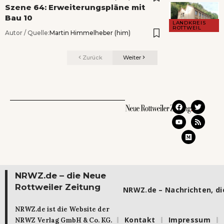
Szene 64: Erweiterungspläne mit
Bau 10
LANDKREIS
ROTTWEIL
Autor / Quelle:
Martin Himmelheber (him)
Zurück
Weiter
NRWZ.de – die Neue
Rottweiler Zeitung
NRWZ.de – Nachrichten, die
NRWZ.de ist die Website der
Kontakt
Impressum
NRWZ Verlag GmbH & Co. KG.