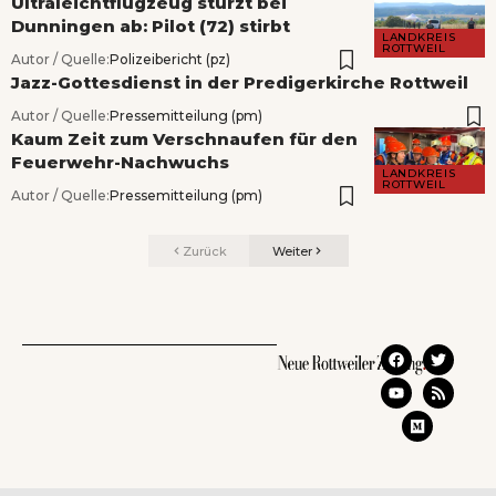
Ultraleichtflugzeug stürzt bei
Dunningen ab: Pilot (72) stirbt
LANDKREIS
ROTTWEIL
Autor / Quelle:
Polizeibericht (pz)
Jazz-Gottesdienst in der Predigerkirche Rottweil
Autor / Quelle:
Pressemitteilung (pm)
Kaum Zeit zum Verschnaufen für den
Feuerwehr-Nachwuchs
LANDKREIS
ROTTWEIL
Autor / Quelle:
Pressemitteilung (pm)
Zurück
Weiter