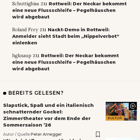
zu
Schuttigbiss
Rottweil: Der Neckar bekommt
eine neue Flussschleife – Pegelhäuschen
wird abgebaut
zu
Roland Frey
Nackt-Demo in Rottweil:
Anmelder sieht Stadt beim „Nippelverbot“
einlenken
zu
hgknaup
Rottweil: Der Neckar bekommt
eine neue Flussschleife – Pegelhäuschen
wird abgebaut
BEREITS GELESEN?
Slapstick, Spaß und ein italienisch
schnatternder Gockel:
Zimmertheater vor dem Ende der
KULTUR
Sommersaison ’26
Autor / Quelle:
Peter Arnegger