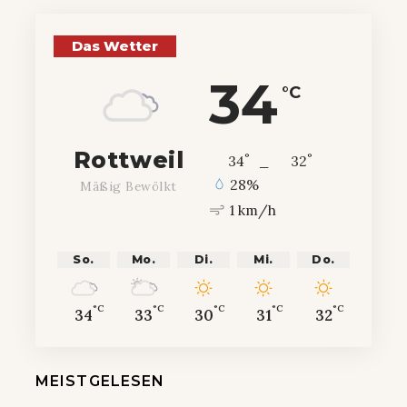
Das Wetter
34
°C
Rottweil
°
°
34
_
32
28%
Mäßig Bewölkt
1 km/h
So.
Mo.
Di.
Mi.
Do.
°C
°C
°C
°C
°C
34
33
30
31
32
MEISTGELESEN