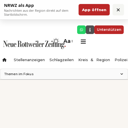
NRWZ als App
×
App öffnen
Nachrichten aus der Region direkt auf dem
Startbildschirm.
Unterstützen
Aa
Stellenanzeigen
Schlagzeilen
Kreis & Region
Polizei
Themen im Fokus
Landesgartenschau 2028
Zimmertheater Rottweil
Science Center
Ferienzauber '26
Testturm
Neckarline
Gäubahn