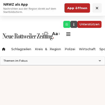
NRWZ als App
×
App öffnen
Nachrichten aus der Region direkt auf dem
Startbildschirm.
Unterstützen
Aa
Schlagzeilen
Kreis & Region
Polizei
Wirtschaft
Spo
Themen im Fokus
Landesgartenschau 2028
Science Center
Staatsmann: Theater & Denken
Ferienzauber '26
Testturm
Neckarline
Gäubahn