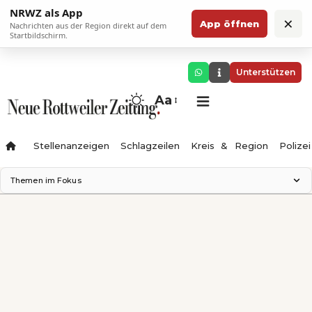
NRWZ als App
×
App öffnen
Nachrichten aus der Region direkt auf dem
Startbildschirm.
Unterstützen
Aa
Stellenanzeigen
Schlagzeilen
Kreis & Region
Polizei
Themen im Fokus
Landesgartenschau 2028
Zimmertheater Rottweil
Science Center
Ferienzauber '26
Testturm
Neckarline
Gäubahn