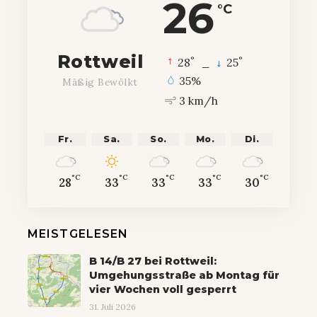
26
°C
Rottweil
°
°
28
_
25
35%
Mäßig Bewölkt
3 km/h
Fr.
Sa.
So.
Mo.
Di.
°C
°C
°C
°C
°C
28
33
33
33
30
MEISTGELESEN
B 14/B 27 bei Rottweil:
Umgehungsstraße ab Montag für
vier Wochen voll gesperrt
31. Juli 2026