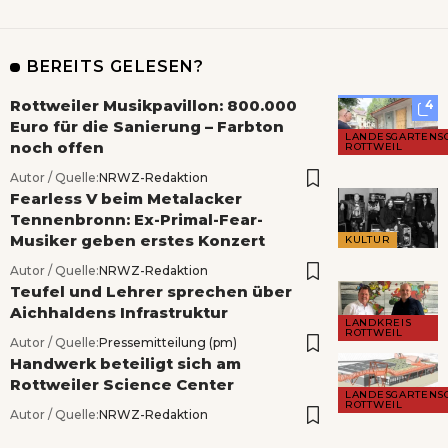
BEREITS GELESEN?
Rottweiler Musikpavillon: 800.000
4
Euro für die Sanierung – Farbton
LANDESGARTENS
noch offen
ROTTWEIL
Autor / Quelle:
NRWZ-Redaktion
Fearless V beim Metalacker
Tennenbronn: Ex-Primal-Fear-
Musiker geben erstes Konzert
KULTUR
Autor / Quelle:
NRWZ-Redaktion
Teufel und Lehrer sprechen über
Aichhaldens Infrastruktur
LANDKREIS
ROTTWEIL
Autor / Quelle:
Pressemitteilung (pm)
Handwerk beteiligt sich am
Rottweiler Science Center
LANDESGARTENS
ROTTWEIL
Autor / Quelle:
NRWZ-Redaktion