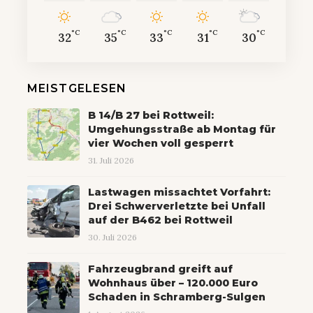
°C
°C
°C
°C
°C
32
35
33
31
30
MEISTGELESEN
B 14/B 27 bei Rottweil:
Umgehungsstraße ab Montag für
vier Wochen voll gesperrt
31. Juli 2026
Lastwagen missachtet Vorfahrt:
Drei Schwerverletzte bei Unfall
auf der B462 bei Rottweil
30. Juli 2026
Fahrzeugbrand greift auf
Wohnhaus über – 120.000 Euro
Schaden in Schramberg-Sulgen