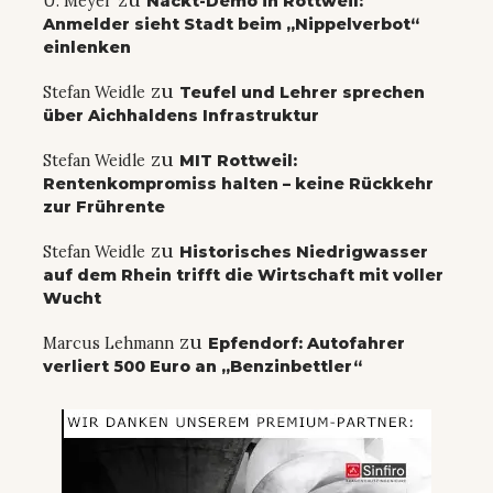
U. Meyer
Nackt-Demo in Rottweil:
Anmelder sieht Stadt beim „Nippelverbot“
einlenken
zu
Stefan Weidle
Teufel und Lehrer sprechen
über Aichhaldens Infrastruktur
zu
Stefan Weidle
MIT Rottweil:
Rentenkompromiss halten – keine Rückkehr
zur Frührente
zu
Stefan Weidle
Historisches Niedrigwasser
auf dem Rhein trifft die Wirtschaft mit voller
Wucht
zu
Marcus Lehmann
Epfendorf: Autofahrer
verliert 500 Euro an „Benzinbettler“