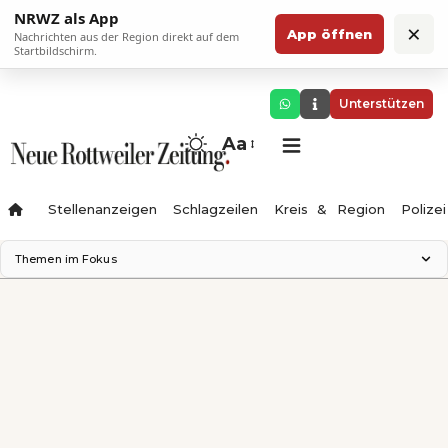
NRWZ als App
×
App öffnen
Nachrichten aus der Region direkt auf dem
Startbildschirm.
Unterstützen
Aa
Stellenanzeigen
Schlagzeilen
Kreis & Region
Polizei
Themen im Fokus
Landesgartenschau 2028
Zimmertheater Rottweil
Science Center
Ferienzauber '26
Testturm
Neckarline
Gäubahn