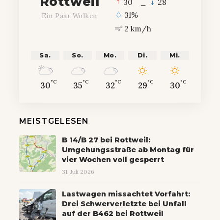
Rottweil
°
°
30
_
28
31%
Ein Paar Wolken
2 km/h
Sa.
So.
Mo.
Di.
Mi.
°C
°C
°C
°C
°C
30
35
32
29
30
MEISTGELESEN
B 14/B 27 bei Rottweil:
Umgehungsstraße ab Montag für
vier Wochen voll gesperrt
31. Juli 2026
Lastwagen missachtet Vorfahrt:
Drei Schwerverletzte bei Unfall
auf der B462 bei Rottweil