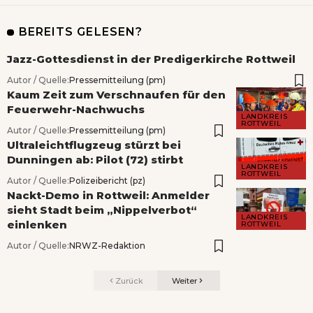
BEREITS GELESEN?
Jazz-Gottesdienst in der Predigerkirche Rottweil
Autor / Quelle:
Pressemitteilung (pm)
Kaum Zeit zum Verschnaufen für den
Feuerwehr-Nachwuchs
LANDKREIS
ROTTWEIL
Autor / Quelle:
Pressemitteilung (pm)
Ultraleichtflugzeug stürzt bei
Dunningen ab: Pilot (72) stirbt
LANDKREIS
ROTTWEIL
Autor / Quelle:
Polizeibericht (pz)
Nackt-Demo in Rottweil: Anmelder
sieht Stadt beim „Nippelverbot“
LANDKREIS
einlenken
ROTTWEIL
Autor / Quelle:
NRWZ-Redaktion
Zurück
Weiter