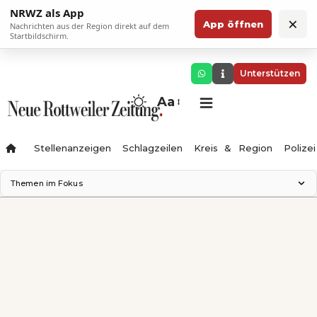
NRWZ als App
×
App öffnen
Nachrichten aus der Region direkt auf dem
Startbildschirm.
Unterstützen
Aa
Stellenanzeigen
Schlagzeilen
Kreis & Region
Polizei
Themen im Fokus
Landesgartenschau 2028
Zimmertheater Rottweil
Science Center
Ferienzauber '26
Testturm
Neckarline
Gäubahn