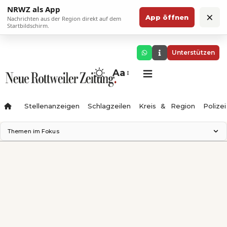
NRWZ als App
×
App öffnen
Nachrichten aus der Region direkt auf dem
Startbildschirm.
Unterstützen
Aa
Stellenanzeigen
Schlagzeilen
Kreis & Region
Polizei
Themen im Fokus
Landesgartenschau 2028
Zimmertheater Rottweil
Science Center
Ferienzauber '26
Testturm
Neckarline
Gäubahn