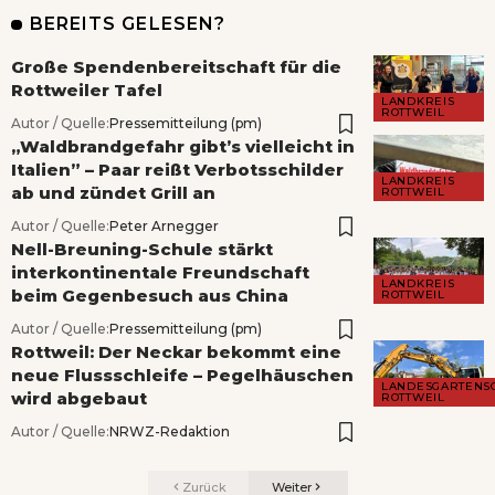
BEREITS GELESEN?
Große Spendenbereitschaft für die
Rottweiler Tafel
LANDKREIS
ROTTWEIL
Autor / Quelle:
Pressemitteilung (pm)
„Waldbrandgefahr gibt’s vielleicht in
Italien” – Paar reißt Verbotsschilder
LANDKREIS
ab und zündet Grill an
ROTTWEIL
Autor / Quelle:
Peter Arnegger
Nell-Breuning-Schule stärkt
interkontinentale Freundschaft
LANDKREIS
beim Gegenbesuch aus China
ROTTWEIL
Autor / Quelle:
Pressemitteilung (pm)
Rottweil: Der Neckar bekommt eine
neue Flussschleife – Pegelhäuschen
LANDESGARTENS
wird abgebaut
ROTTWEIL
Autor / Quelle:
NRWZ-Redaktion
Zurück
Weiter