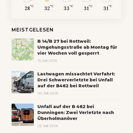
°C
°C
°C
°C
°C
28
32
33
31
31
MEISTGELESEN
B 14/B 27 bei Rottweil:
Umgehungsstraße ab Montag für
vier Wochen voll gesperrt
31. Juli 2026
Lastwagen missachtet Vorfahrt:
Drei Schwerverletzte bei Unfall
auf der B462 bei Rottweil
30. Juli 2026
Unfall auf der B 462 bei
Dunningen: Zwei Verletzte nach
Überholmanöver
23. Juli 2026