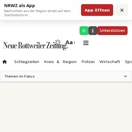
NRWZ als App
×
App öffnen
Nachrichten aus der Region direkt auf dem
Startbildschirm.
Unterstützen
Aa
Schlagzeilen
Kreis & Region
Polizei
Wirtschaft
Spo
Themen im Fokus
Landesgartenschau 2028
Science Center
Staatsmann: Theater & Denken
Ferienzauber '26
Testturm
Neckarline
Gäubahn