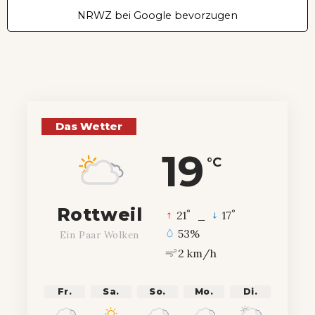
NRWZ bei Google bevorzugen
Das Wetter
19
°C
Rottweil
°
°
21
_
17
53%
Ein Paar Wolken
2 km/h
Fr.
Sa.
So.
Mo.
Di.