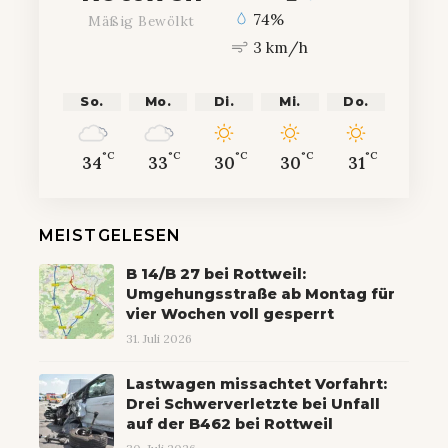
74%
Mäßig Bewölkt
3 km/h
So.
Mo.
Di.
Mi.
Do.
°C
°C
°C
°C
°C
34
33
30
30
31
MEISTGELESEN
B 14/B 27 bei Rottweil:
Umgehungsstraße ab Montag für
vier Wochen voll gesperrt
31. Juli 2026
Lastwagen missachtet Vorfahrt:
Drei Schwerverletzte bei Unfall
auf der B462 bei Rottweil