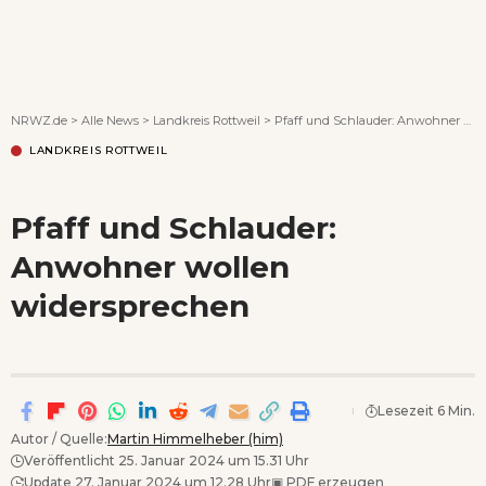
Wenn Orte erzählen ...
NRWZ.de
>
Alle News
>
Landkreis Rottweil
>
Pfaff und Schlauder: Anwohner wollen widersprechen
LANDKREIS ROTTWEIL
Pfaff und Schlauder:
Anwohner wollen
widersprechen
Lesezeit 6 Min.
Autor / Quelle:
Martin Himmelheber (him)
Veröffentlicht 25. Januar 2024 um 15.31 Uhr
Update 27. Januar 2024 um 12.28 Uhr
▣
PDF erzeugen