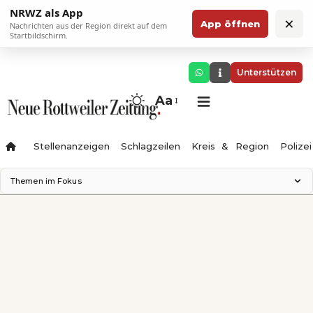
NRWZ als App
×
App öffnen
Nachrichten aus der Region direkt auf dem
Startbildschirm.
Unterstützen
Aa
Stellenanzeigen
Schlagzeilen
Kreis & Region
Polizei
Themen im Fokus
Landesgartenschau 2028
Zimmertheater Rottweil
Science Center
Ferienzauber '26
Testturm
Neckarline
Gäubahn