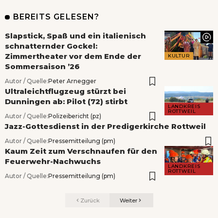
BEREITS GELESEN?
Slapstick, Spaß und ein italienisch
schnatternder Gockel:
Zimmertheater vor dem Ende der
KULTUR
Sommersaison ’26
Autor / Quelle:
Peter Arnegger
Ultraleichtflugzeug stürzt bei
Dunningen ab: Pilot (72) stirbt
LANDKREIS
ROTTWEIL
Autor / Quelle:
Polizeibericht (pz)
Jazz-Gottesdienst in der Predigerkirche Rottweil
Autor / Quelle:
Pressemitteilung (pm)
Kaum Zeit zum Verschnaufen für den
Feuerwehr-Nachwuchs
LANDKREIS
ROTTWEIL
Autor / Quelle:
Pressemitteilung (pm)
Zurück
Weiter