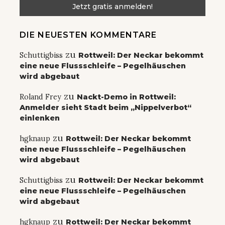
DIE NEUESTEN KOMMENTARE
zu
Schuttigbiss
Rottweil: Der Neckar bekommt
eine neue Flussschleife – Pegelhäuschen
wird abgebaut
zu
Roland Frey
Nackt-Demo in Rottweil:
Anmelder sieht Stadt beim „Nippelverbot“
einlenken
zu
hgknaup
Rottweil: Der Neckar bekommt
eine neue Flussschleife – Pegelhäuschen
wird abgebaut
zu
Schuttigbiss
Rottweil: Der Neckar bekommt
eine neue Flussschleife – Pegelhäuschen
wird abgebaut
zu
hgknaup
Rottweil: Der Neckar bekommt