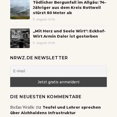
Tödlicher Bergunfall im Allgäu: 74-
Jähriger aus dem Kreis Rottweil
stürzt 80 Meter ab
5. August 2026
„Mit Herz und Seele Wirt“: Eckhof-
Wirt Armin Daler ist gestorben
5. August 2026
NRWZ.DE NEWSLETTER
DIE NEUESTEN KOMMENTARE
zu
Stefan Weidle
Teufel und Lehrer sprechen
über Aichhaldens Infrastruktur