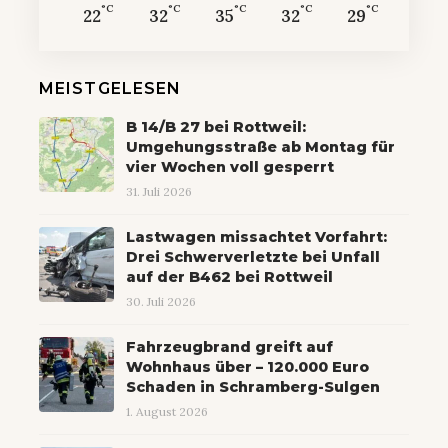
°C
°C
°C
°C
°C
22
32
35
32
29
MEISTGELESEN
B 14/B 27 bei Rottweil:
Umgehungsstraße ab Montag für
vier Wochen voll gesperrt
31. Juli 2026
Lastwagen missachtet Vorfahrt:
Drei Schwerverletzte bei Unfall
auf der B462 bei Rottweil
30. Juli 2026
Fahrzeugbrand greift auf
Wohnhaus über – 120.000 Euro
Schaden in Schramberg-Sulgen
1. August 2026