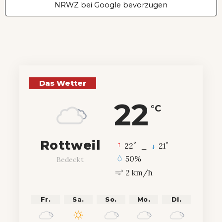
NRWZ bei Google bevorzugen
Das Wetter
22
°C
Rottweil
°
°
22
_
21
50%
Bedeckt
2 km/h
Fr.
Sa.
So.
Mo.
Di.