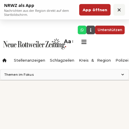
NRWZ als App
×
App öffnen
Nachrichten aus der Region direkt auf dem
Startbildschirm.
Unterstützen
Aa
Stellenanzeigen
Schlagzeilen
Kreis & Region
Polizei
Themen im Fokus
Landesgartenschau 2028
Zimmertheater Rottweil
Science Center
Ferienzauber '26
Testturm
Neckarline
Gäubahn