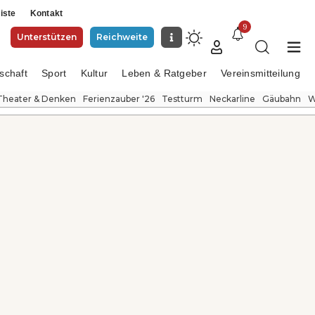
iste
Kontakt
9
Unterstützen
Reichweite
schaft
Sport
Kultur
Leben & Ratgeber
Vereinsmitteilung
Theater & Denken
Ferienzauber '26
Testturm
Neckarline
Gäubahn
W