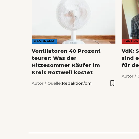
PANORAMA
LANDKR
Ventilatoren 40 Prozent
VdK: 
teurer: Was der
sind 
Hitzesommer Käufer im
für de
Kreis Rottweil kostet
Autor / 
Autor / Quelle:
Redaktion/pm