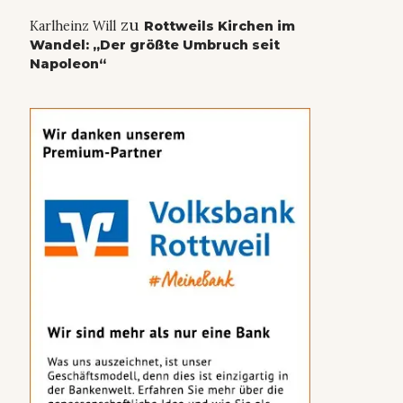
zu
Karlheinz Will
Rottweils Kirchen im
Wandel: „Der größte Umbruch seit
Napoleon“