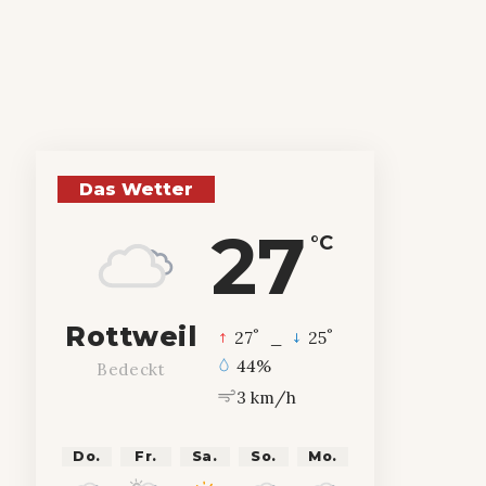
Das Wetter
27
°C
Rottweil
°
°
27
_
25
44%
Bedeckt
3 km/h
Do.
Fr.
Sa.
So.
Mo.