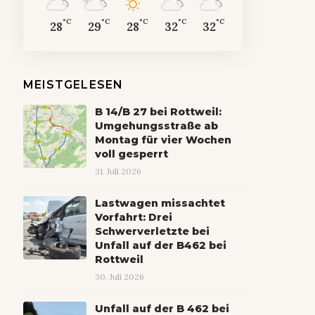
°C
°C
°C
°C
°C
28
29
28
32
32
MEISTGELESEN
B 14/B 27 bei Rottweil:
Umgehungsstraße ab
Montag für vier Wochen
voll gesperrt
31. Juli 2026
Lastwagen missachtet
Vorfahrt: Drei
Schwerverletzte bei
Unfall auf der B462 bei
Rottweil
30. Juli 2026
Unfall auf der B 462 bei