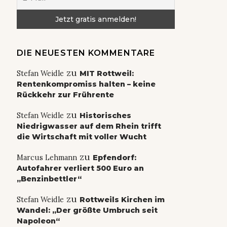
DIE NEUESTEN KOMMENTARE
zu
Stefan Weidle
MIT Rottweil:
Rentenkompromiss halten – keine
Rückkehr zur Frührente
zu
Stefan Weidle
Historisches
Niedrigwasser auf dem Rhein trifft
die Wirtschaft mit voller Wucht
zu
Marcus Lehmann
Epfendorf:
Autofahrer verliert 500 Euro an
„Benzinbettler“
zu
Stefan Weidle
Rottweils Kirchen im
Wandel: „Der größte Umbruch seit
Napoleon“