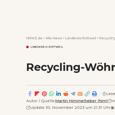
NRWZ.de
>
Alle News
>
Landkreis Rottweil
>
Recyclin
LANDKREIS ROTTWEIL
Recycling-Wöhr
Lese
Autor / Quelle:
Martin Himmelheber (him)
V
Update 30. November 2023 um 21.31 Uhr
▣