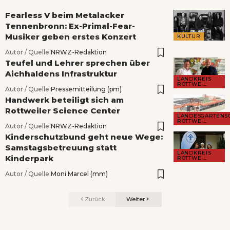
Fearless V beim Metalacker
Tennenbronn: Ex-Primal-Fear-
Musiker geben erstes Konzert
KULTUR
Autor / Quelle:
NRWZ-Redaktion
Teufel und Lehrer sprechen über
Aichhaldens Infrastruktur
LANDKREIS
ROTTWEIL
Autor / Quelle:
Pressemitteilung (pm)
Handwerk beteiligt sich am
Rottweiler Science Center
LANDESGARTENS
ROTTWEIL
Autor / Quelle:
NRWZ-Redaktion
Kinderschutzbund geht neue Wege:
Samstagsbetreuung statt
LANDKREIS
Kinderpark
ROTTWEIL
Autor / Quelle:
Moni Marcel (mm)
Zurück
Weiter