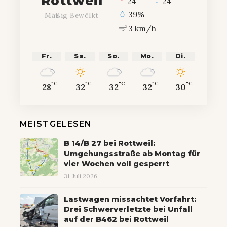
Rottweil
24
_
24
39%
Mäßig Bewölkt
3 km/h
Fr.
Sa.
So.
Mo.
Di.
°C
°C
°C
°C
°C
28
32
32
32
30
MEISTGELESEN
B 14/B 27 bei Rottweil:
Umgehungsstraße ab Montag für
vier Wochen voll gesperrt
31. Juli 2026
Lastwagen missachtet Vorfahrt:
Drei Schwerverletzte bei Unfall
auf der B462 bei Rottweil