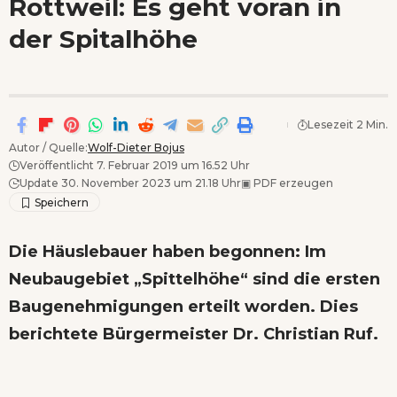
Rottweil: Es geht voran in
Wenn Orte erzählen ...
der Spitalhöhe
- Anzeige -
Lesezeit 2 Min.
Autor / Quelle:
Wolf-Dieter Bojus
Veröffentlicht 7. Februar 2019 um 16.52 Uhr
Update 30. November 2023 um 21.18 Uhr
▣
PDF erzeugen
Die Häuslebauer haben begonnen: Im
Neubaugebiet „Spittelhöhe“ sind die ersten
Baugenehmigungen erteilt worden. Dies
berichtete Bürgermeister Dr. Christian Ruf.