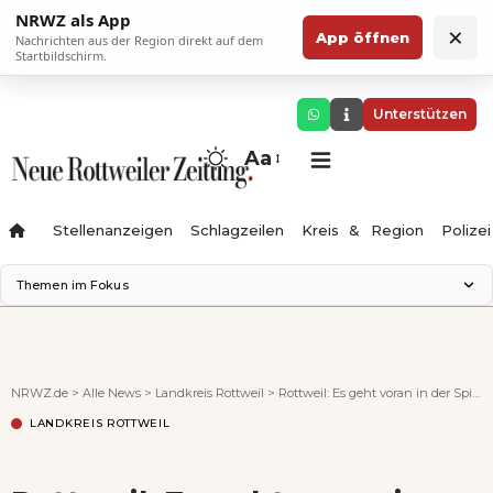
NRWZ als App
×
App öffnen
Nachrichten aus der Region direkt auf dem
Startbildschirm.
Unterstützen
Aa
Stellenanzeigen
Schlagzeilen
Kreis & Region
Polizei
Themen im Fokus
Landesgartenschau 2028
Zimmertheater Rottweil
Science Center
NRWZ.de
>
Alle News
>
Landkreis Rottweil
>
Rottweil: Es geht voran in der Spitalhöhe
Ferienzauber '26
LANDKREIS ROTTWEIL
Testturm
Neckarline
Gäubahn