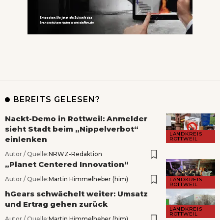
BEREITS GELESEN?
Nackt-Demo in Rottweil: Anmelder
sieht Stadt beim „Nippelverbot“
LANDKREIS
einlenken
ROTTWEIL
Autor / Quelle:
NRWZ-Redaktion
„Planet Centered Innovation“
Autor / Quelle:
Martin Himmelheber (him)
LANDKREIS
ROTTWEIL
hGears schwächelt weiter: Umsatz
und Ertrag gehen zurück
LANDKREIS
ROTTWEIL
Autor / Quelle:
Martin Himmelheber (him)