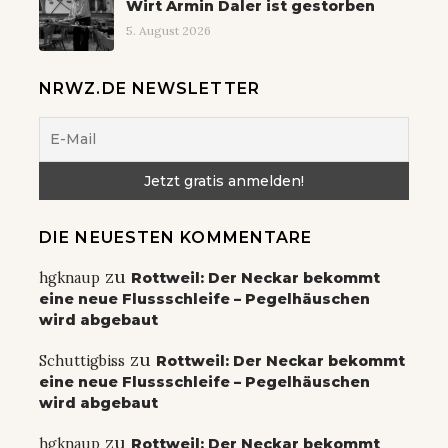
Wirt Armin Daler ist gestorben
5. August 2026
NRWZ.DE NEWSLETTER
DIE NEUESTEN KOMMENTARE
zu
hgknaup
Rottweil: Der Neckar bekommt
eine neue Flussschleife – Pegelhäuschen
wird abgebaut
zu
Schuttigbiss
Rottweil: Der Neckar bekommt
eine neue Flussschleife – Pegelhäuschen
wird abgebaut
zu
hgknaup
Rottweil: Der Neckar bekommt