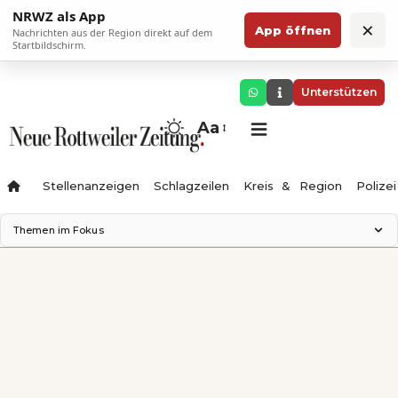
NRWZ als App
×
App öffnen
Nachrichten aus der Region direkt auf dem
Startbildschirm.
Unterstützen
Aa
Stellenanzeigen
Schlagzeilen
Kreis & Region
Polizei
Themen im Fokus
Landesgartenschau 2028
Zimmertheater Rottweil
Science Center
Ferienzauber '26
Testturm
Neckarline
Gäubahn