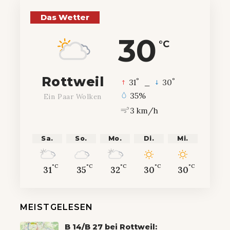
Das Wetter
30
°C
Rottweil
°
°
31
_
30
35%
Ein Paar Wolken
3 km/h
Sa.
So.
Mo.
Di.
Mi.
°C
°C
°C
°C
°C
31
35
32
30
30
MEISTGELESEN
B 14/B 27 bei Rottweil: