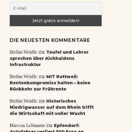
DIE NEUESTEN KOMMENTARE
zu
Stefan Weidle
Teufel und Lehrer
sprechen über Aichhaldens
Infrastruktur
zu
Stefan Weidle
MIT Rottweil:
Rentenkompromiss halten – keine
Rückkehr zur Frührente
zu
Stefan Weidle
Historisches
Niedrigwasser auf dem Rhein trifft
die Wirtschaft mit voller Wucht
zu
Marcus Lehmann
Epfendorf:
Autofahrer verliert 500 Euro an