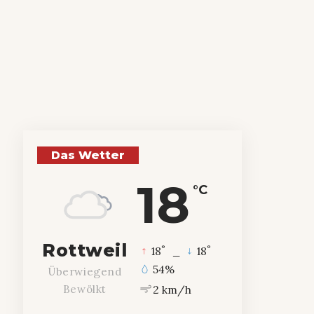
Das Wetter
18
°C
Rottweil
°
°
18
_
18
54%
Überwiegend
2 km/h
Bewölkt