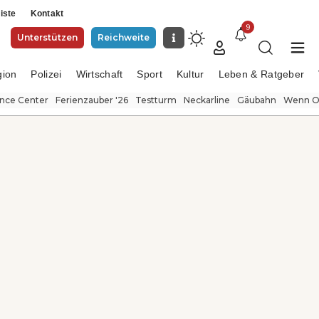
iste
Kontakt
9
Unterstützen
Reichweite
gion
Polizei
Wirtschaft
Sport
Kultur
Leben & Ratgeber
ence Center
Ferienzauber '26
Testturm
Neckarline
Gäubahn
Wenn Or