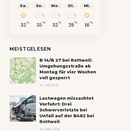
Sa.
So.
Mo.
Di.
Mi.
°C
°C
°C
°C
°C
32
35
32
29
16
MEISTGELESEN
B 14/B 27 bei Rottweil:
Umgehungsstraße ab
Montag für vier Wochen
voll gesperrt
31. Juli 2026
Lastwagen missachtet
Vorfahrt: Drei
Schwerverletzte bei
Unfall auf der B462 bei
Rottweil
30. Juli 2026