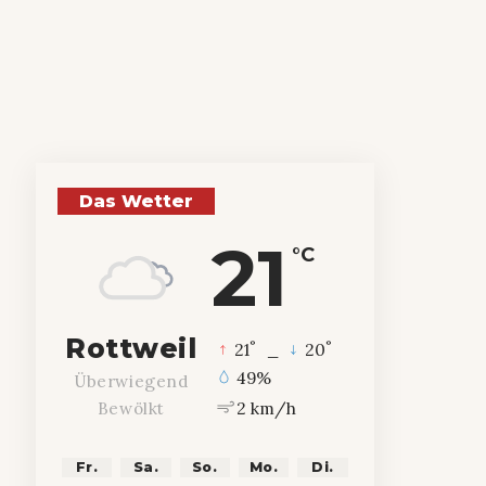
Das Wetter
21
°C
Rottweil
°
°
21
_
20
49%
Überwiegend
2 km/h
Bewölkt
Fr.
Sa.
So.
Mo.
Di.