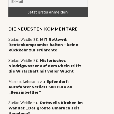
DIE NEUESTEN KOMMENTARE
zu
Stefan Weidle
MIT Rottweil:
Rentenkompromiss halten – keine
Rückkehr zur Frührente
zu
Stefan Weidle
Historisches
Niedrigwasser auf dem Rhein trifft
die Wirtschaft mit voller Wucht
zu
Marcus Lehmann
Epfendorf:
Autofahrer verliert 500 Euro an
„Benzinbettler“
zu
Stefan Weidle
Rottweils Kirchen im
Wandel: „Der größte Umbruch seit
Napoleon“