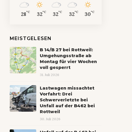
°C
°C
°C
°C
°C
28
32
32
32
30
MEISTGELESEN
B 14/B 27 bei Rottweil:
Umgehungsstraße ab
Montag für vier Wochen
voll gesperrt
31. Juli 2026
Lastwagen missachtet
Vorfahrt: Drei
Schwerverletzte bei
Unfall auf der B462 bei
Rottweil
30. Juli 2026