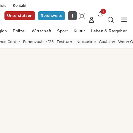
iste
Kontakt
9
Unterstützen
Reichweite
gion
Polizei
Wirtschaft
Sport
Kultur
Leben & Ratgeber
ence Center
Ferienzauber '26
Testturm
Neckarline
Gäubahn
Wenn Or