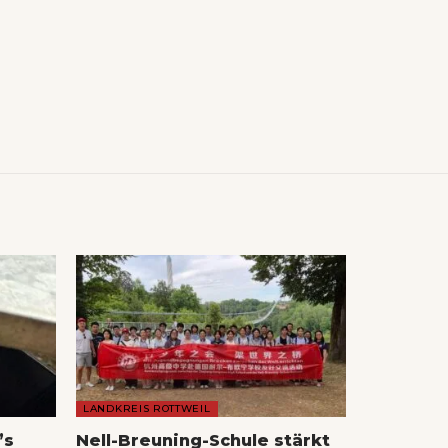
LANDKREIS ROTTWEIL
’s
Nell-Breuning-Schule stärkt